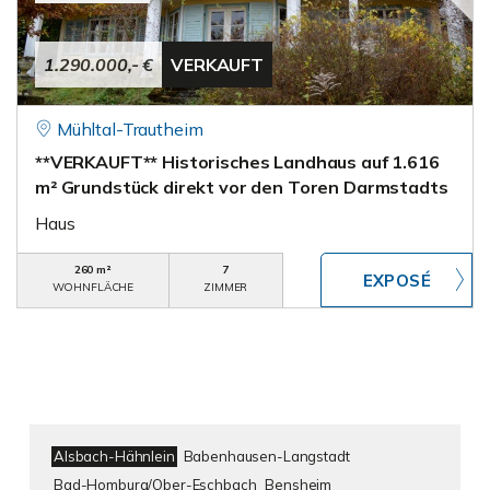
1.290.000,- €
VERKAUFT
Mühltal-Trautheim
**VERKAUFT** Historisches Landhaus auf 1.616
m² Grundstück direkt vor den Toren Darmstadts
Haus
260 m²
7
WOHNFLÄCHE
ZIMMER
Alsbach-Hähnlein
Babenhausen-Langstadt
Bad-Homburg/Ober-Eschbach
Bensheim