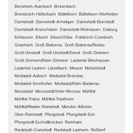
Bensheim-Auerbach
Bickenbach
Brensbach-Höllerbach
Büttelborn
Büttelborn-Worfelden
Darmstadt
Darmstadt-Arheilgen
Darmstadt-Eberstadt
Darmstadt-Kranichstein
Darmstadt-Wixhausen
Dieburg
Einhausen
Erbach
Erbach/Odw.
Fränkisch-Crumbach
Griesheim
Groß-Bieberau
Groß-Bieberau/Rodau
Groß-Umstadt
Groß-Umstadt/Semd
Groß-Zimmern
Groß-Zimmern/Klein-Zimmern
Lautertal-Elmshausen
Lautertal-Lautern
Lützelbach
Messel
Michelstadt
Modautal-Asbach
Modautal-Brandau
Modautal-Ernsthofen
Modautal/Klein-Bieberau
Mossautal
Mossautal/Unter-Mossau
Mühltal
Mühltal-Traisa
Mühltal-Trautheim
Mühltal/Nieder-Ramstadt
Münster-Altheim
Ober-Ramstadt
Pfungstadt
Pfungstadt-Eich
Pfungstadt-Eschollbrücken
Reinheim
Riedstadt-Crumstadt
Riedstadt-Leeheim
Roßdorf