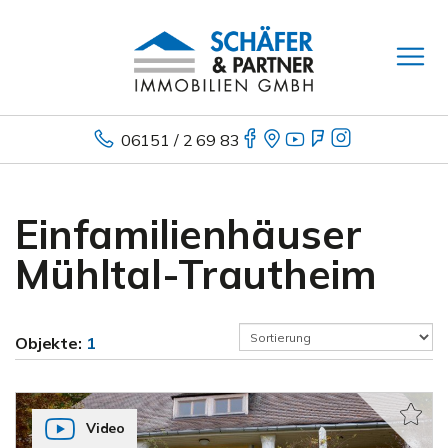
06151 / 2 69 83
Einfamilienhäuser
Mühltal-Trautheim
Objekte:
1
Video