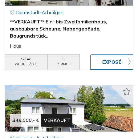
Darmstadt-Arheilgen
**VERKAUFT** Ein- bis Zweifamilienhaus,
ausbaubare Scheune, Nebengebäude,
Baugrundstück...
Haus
120 m²
5
WOHNFLÄCHE
ZIMMER
349.000,- €
VERKAUFT