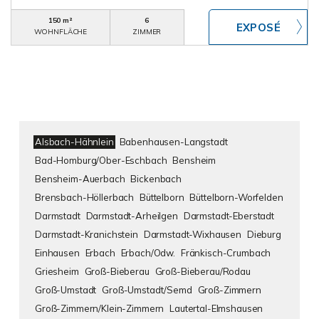
150 m²
6
WOHNFLÄCHE
ZIMMER
Alsbach-Hähnlein
Babenhausen-Langstadt
Bad-Homburg/Ober-Eschbach
Bensheim
Bensheim-Auerbach
Bickenbach
Brensbach-Höllerbach
Büttelborn
Büttelborn-Worfelden
Darmstadt
Darmstadt-Arheilgen
Darmstadt-Eberstadt
Darmstadt-Kranichstein
Darmstadt-Wixhausen
Dieburg
Einhausen
Erbach
Erbach/Odw.
Fränkisch-Crumbach
Griesheim
Groß-Bieberau
Groß-Bieberau/Rodau
Groß-Umstadt
Groß-Umstadt/Semd
Groß-Zimmern
Groß-Zimmern/Klein-Zimmern
Lautertal-Elmshausen