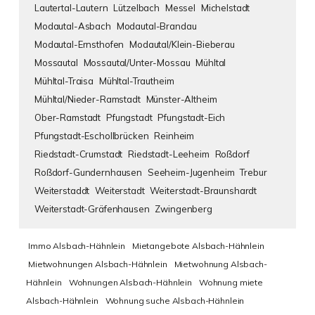
Lautertal-Lautern
Lützelbach
Messel
Michelstadt
Modautal-Asbach
Modautal-Brandau
Modautal-Ernsthofen
Modautal/Klein-Bieberau
Mossautal
Mossautal/Unter-Mossau
Mühltal
Mühltal-Traisa
Mühltal-Trautheim
Mühltal/Nieder-Ramstadt
Münster-Altheim
Ober-Ramstadt
Pfungstadt
Pfungstadt-Eich
Pfungstadt-Eschollbrücken
Reinheim
Riedstadt-Crumstadt
Riedstadt-Leeheim
Roßdorf
Roßdorf-Gundernhausen
Seeheim-Jugenheim
Trebur
Weiterstaddt
Weiterstadt
Weiterstadt-Braunshardt
Weiterstadt-Gräfenhausen
Zwingenberg
Immo Alsbach-Hähnlein
Mietangebote Alsbach-Hähnlein
Mietwohnungen Alsbach-Hähnlein
Mietwohnung Alsbach-
Hähnlein
Wohnungen Alsbach-Hähnlein
Wohnung miete
Alsbach-Hähnlein
Wohnung suche Alsbach-Hähnlein