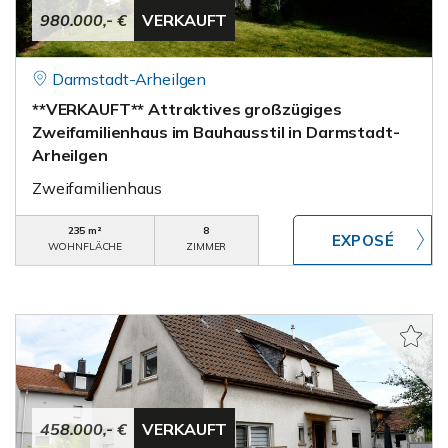
980.000,- €
VERKAUFT
Darmstadt-Arheilgen
**VERKAUFT** Attraktives großzügiges
Zweifamilienhaus im Bauhausstil in Darmstadt-
Arheilgen
Zweifamilienhaus
235 m²
8
WOHNFLÄCHE
ZIMMER
458.000,- €
VERKAUFT