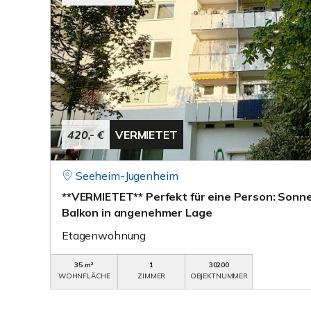
420,- €
VERMIETET
Seeheim-Jugenheim
**VERMIETET** Perfekt für eine Person: Sonn
Balkon in angenehmer Lage
Etagenwohnung
35 m²
1
30200
WOHNFLÄCHE
ZIMMER
OBJEKTNUMMER