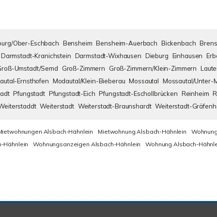
urg/Ober-Eschbach
Bensheim
Bensheim-Auerbach
Bickenbach
Brens
Darmstadt-Kranichstein
Darmstadt-Wixhausen
Dieburg
Einhausen
Erb
Groß-Umstadt/Semd
Groß-Zimmern
Groß-Zimmern/Klein-Zimmern
Laute
autal-Ernsthofen
Modautal/Klein-Bieberau
Mossautal
Mossautal/Unter-
adt
Pfungstadt
Pfungstadt-Eich
Pfungstadt-Eschollbrücken
Reinheim
R
Weiterstaddt
Weiterstadt
Weiterstadt-Braunshardt
Weiterstadt-Gräfen
Mietwohnungen Alsbach-Hähnlein
Mietwohnung Alsbach-Hähnlein
Wohnung
-Hähnlein
Wohnungsanzeigen Alsbach-Hähnlein
Wohnung Alsbach-Hähnle