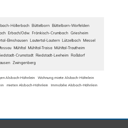
bach-Höllerbach
Büttelborn
Büttelborn-Worfelden
ach
Erbach/Odw.
Fränkisch-Crumbach
Griesheim
rtal-Elmshausen
Lautertal-Lautern
Lützelbach
Messel
Mossau
Mühltal
Mühltal-Traisa
Mühltal-Trautheim
iedstadt-Crumstadt
Riedstadt-Leeheim
Roßdorf
hausen
Zwingenberg
en Alsbach-Hähnlein
Wohnung miete Alsbach-Hähnlein
in
mieten Alsbach-Hähnlein
Immobilie Alsbach-Hähnlein