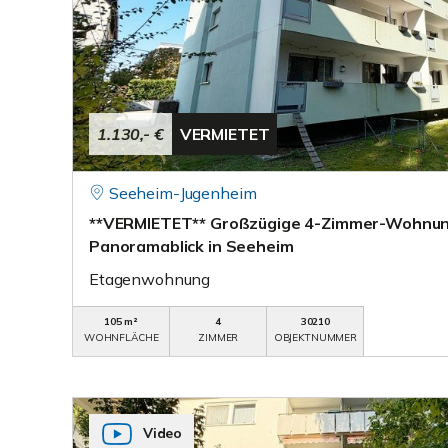
1.130,- €
VERMIETET
Seeheim-Jugenheim
**VERMIETET** Großzügige 4-Zimmer-Wohnung
Panoramablick in Seeheim
Etagenwohnung
105 m²
4
30210
WOHNFLÄCHE
ZIMMER
OBJEKTNUMMER
Video