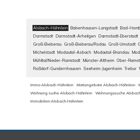
Alsbach-Hähnlein
Babenhausen-Langstadt
Bad-Homb
Darmstadt
Darmstadt-Arheilgen
Darmstadt-Eberstadt
Groß-Bieberau
Groß-Bieberau/Rodau
Groß-Umstadt
Michelstadt
Modautal-Asbach
Modautal-Brandau
Mod
Mühltal/Nieder-Ramstadt
Münster-Altheim
Ober-Ramst
Roßdorf-Gundernhausen
Seeheim-Jugenheim
Trebur
Immo Alsbach-Hähnlein
Mietangebote Alsbach-Hähnlein
Wohnung suche Alsbach-Hähnlein
Wohnungssuche Alsbach
Immobilien Alsbach-Hähnlein