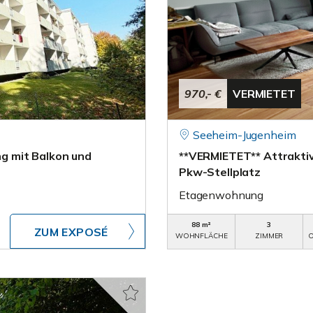
970,- €
VERMIETET
Seeheim-Jugenheim
 mit Balkon und
**VERMIETET** Attrakti
Pkw-Stellplatz
Etagenwohnung
88 m²
3
ZUM EXPOSÉ
WOHNFLÄCHE
ZIMMER
O