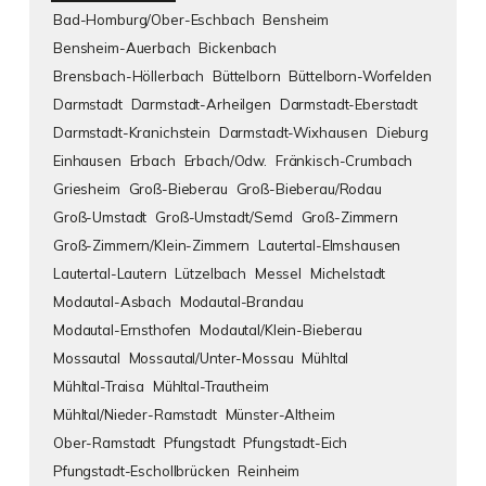
Bad-Homburg/Ober-Eschbach
Bensheim
Bensheim-Auerbach
Bickenbach
Brensbach-Höllerbach
Büttelborn
Büttelborn-Worfelden
Darmstadt
Darmstadt-Arheilgen
Darmstadt-Eberstadt
Darmstadt-Kranichstein
Darmstadt-Wixhausen
Dieburg
Einhausen
Erbach
Erbach/Odw.
Fränkisch-Crumbach
Griesheim
Groß-Bieberau
Groß-Bieberau/Rodau
Groß-Umstadt
Groß-Umstadt/Semd
Groß-Zimmern
Groß-Zimmern/Klein-Zimmern
Lautertal-Elmshausen
Lautertal-Lautern
Lützelbach
Messel
Michelstadt
Modautal-Asbach
Modautal-Brandau
Modautal-Ernsthofen
Modautal/Klein-Bieberau
Mossautal
Mossautal/Unter-Mossau
Mühltal
Mühltal-Traisa
Mühltal-Trautheim
Mühltal/Nieder-Ramstadt
Münster-Altheim
Ober-Ramstadt
Pfungstadt
Pfungstadt-Eich
Pfungstadt-Eschollbrücken
Reinheim