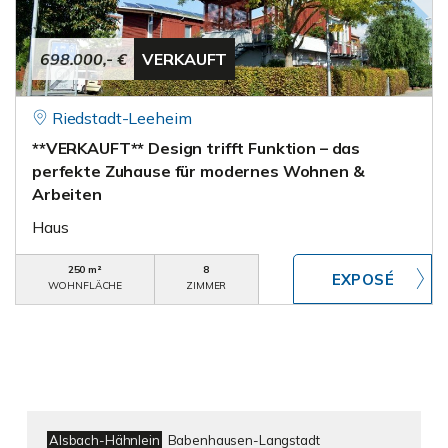
698.000,- €
VERKAUFT
Riedstadt-Leeheim
**VERKAUFT** Design trifft Funktion – das
perfekte Zuhause für modernes Wohnen &
Arbeiten
Haus
250 m²
8
WOHNFLÄCHE
ZIMMER
Alsbach-Hähnlein
Babenhausen-Langstadt