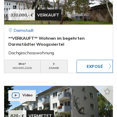
330.000,- €
VERKAUFT
Darmstadt
**VERKAUFT** Wohnen im begehrten
Darmstädter Woogsviertel
Dachgeschosswohnung
80 m²
3
WOHNFLÄCHE
ZIMMER
Video
820,- €
VERMIETET