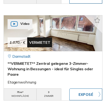
Video
1.070,- €
VERMIETET
Darmstadt
**VERMIETET** Zentral gelegene 3-Zimmer-
Wohnung in Bessungen - ideal für Singles oder
Paare
Etagenwohnung
75 m²
3
WOHNFLÄCHE
ZIMMER