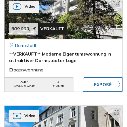
Video
309.000,- €
VERKAUFT
Darmstadt
**VERKAUFT** Moderne Eigentumswohnung in
attraktiver Darmstädter Lage
Etagenwohnung
75 m²
3
WOHNFLÄCHE
ZIMMER
Video