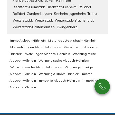
Pfungstadt-Eschollbrücken
Reinheim
Riedstadt-Crumstadt
Riedstadt-Leeheim
Roßdorf
Roßdorf-Gundernhausen
Seeheim-Jugenheim
Trebur
Weiterstaddt
Weiterstadt
Weiterstadt-Braunshardt
Weiterstadt-Gräfenhausen
Zwingenberg
Immo Alsbach-Hähnlein
Mietangebote Alsbach-Hähnlein
Mietwohnungen Alsbach-Hähnlein
Mietwohnung Alsbach-
Hähnlein
Wohnungen Alsbach-Hähnlein
Wohnung miete
Alsbach-Hähnlein
Wohnung suche Alsbach-Hähnlein
Wohnungssuche Alsbach-Hähnlein
Wohnungsanzeigen
Alsbach-Hähnlein
Wohnung Alsbach-Hähnlein
mieten
Alsbach-Hähnlein
Immobilie Alsbach-Hähnlein
Immobilien
Alsbach-Hähnlein