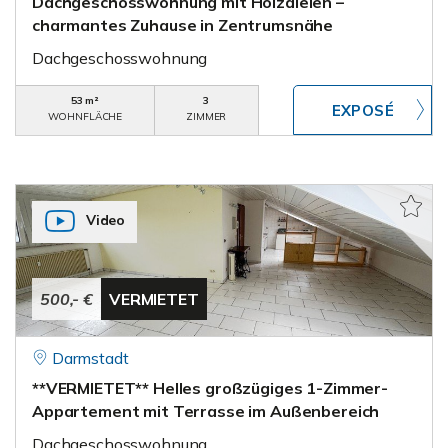
Dachgeschosswohnung mit Holzdielen –
charmantes Zuhause in Zentrumsnähe
Dachgeschosswohnung
53 m²
3
WOHNFLÄCHE
ZIMMER
Video
500,- €
VERMIETET
Darmstadt
**VERMIETET** Helles großzügiges 1-Zimmer-
Appartement mit Terrasse im Außenbereich
Dachgeschosswohnung