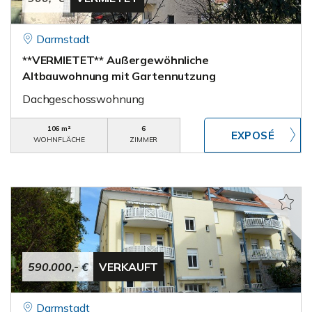
Darmstadt
**VERMIETET** Außergewöhnliche
Altbauwohnung mit Gartennutzung
Dachgeschosswohnung
106 m²
6
WOHNFLÄCHE
ZIMMER
590.000,- €
VERKAUFT
Darmstadt