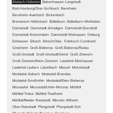
Alsbach-Hähnlein
Babenhausen-Langstadt
Bad-Homburg/Ober-Eschbach
Bensheim
Bensheim-Auerbach
Bickenbach
Brensbach-Höllerbach
Büttelborn
Büttelborn-Worfelden
Darmstadt
Darmstadt-Arheilgen
Darmstadt-Eberstadt
Darmstadt-Kranichstein
Darmstadt-Wixhausen
Dieburg
Einhausen
Erbach
Erbach/Odw.
Fränkisch-Crumbach
Griesheim
Groß-Bieberau
Groß-Bieberau/Rodau
Groß-Umstadt
Groß-Umstadt/Semd
Groß-Zimmern
Groß-Zimmern/Klein-Zimmern
Lautertal-Elmshausen
Lautertal-Lautern
Lützelbach
Messel
Michelstadt
Modautal-Asbach
Modautal-Brandau
Modautal-Ernsthofen
Modautal/Klein-Bieberau
Mossautal
Mossautal/Unter-Mossau
Mühltal
Mühltal-Traisa
Mühltal-Trautheim
Mühltal/Nieder-Ramstadt
Münster-Altheim
Ober-Ramstadt
Pfungstadt
Pfungstadt-Eich