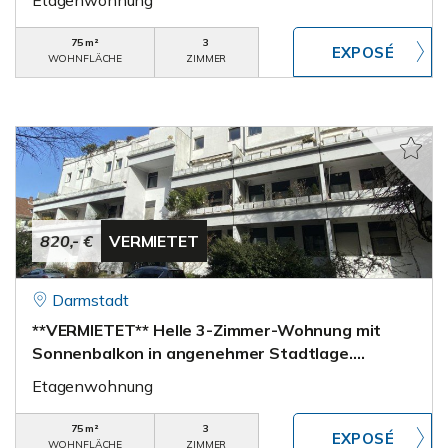
Etagenwohnung
75 m²
3
WOHNFLÄCHE
ZIMMER
820,- €
VERMIETET
Darmstadt
**VERMIETET** Helle 3-Zimmer-Wohnung mit
Sonnenbalkon in angenehmer Stadtlage….
Etagenwohnung
75 m²
3
WOHNFLÄCHE
ZIMMER