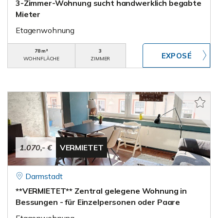
3-Zimmer-Wohnung sucht handwerklich begabte
Mieter
Etagenwohnung
78 m²
3
WOHNFLÄCHE
ZIMMER
1.070,- €
VERMIETET
Darmstadt
**VERMIETET** Zentral gelegene Wohnung in
Bessungen - für Einzelpersonen oder Paare