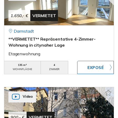
1.650,- €
VERMIETET
Darmstadt
**VERMIETET** Repräsentative 4-Zimmer-
Wohnung in citynaher Lage
Etagenwohnung
135 m²
4
WOHNFLÄCHE
ZIMMER
Video
900,- €
VERMIETET