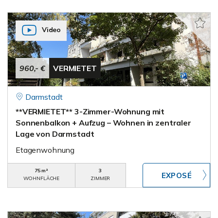
Video
960,- €
VERMIETET
Darmstadt
**VERMIETET** 3-Zimmer-Wohnung mit
Sonnenbalkon + Aufzug – Wohnen in zentraler
Lage von Darmstadt
Etagenwohnung
75 m²
3
WOHNFLÄCHE
ZIMMER