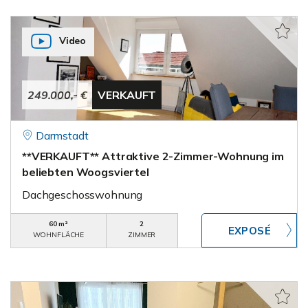
Video
249.000,- €
VERKAUFT
Darmstadt
**VERKAUFT** Attraktive 2-Zimmer-Wohnung im
beliebten Woogsviertel
Dachgeschosswohnung
60 m²
2
WOHNFLÄCHE
ZIMMER