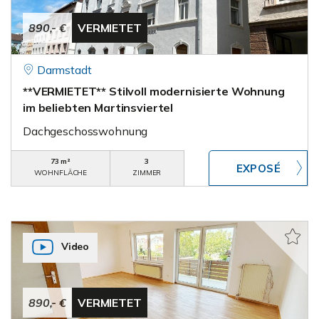
890,- €
VERMIETET
Darmstadt
**VERMIETET** Stilvoll modernisierte Wohnung
im beliebten Martinsviertel
Dachgeschosswohnung
73 m²
3
WOHNFLÄCHE
ZIMMER
Video
890,- €
VERMIETET