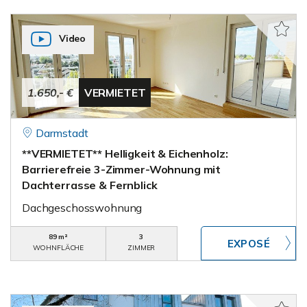
Video
1.650,- €
VERMIETET
Darmstadt
**VERMIETET** Helligkeit & Eichenholz:
Barrierefreie 3-Zimmer-Wohnung mit
Dachterrasse & Fernblick
Dachgeschosswohnung
89 m²
3
WOHNFLÄCHE
ZIMMER