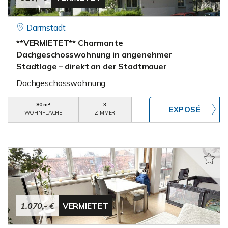
Darmstadt
**VERMIETET** Charmante
Dachgeschosswohnung in angenehmer
Stadtlage – direkt an der Stadtmauer
Dachgeschosswohnung
80 m²
3
WOHNFLÄCHE
ZIMMER
1.070,- €
VERMIETET