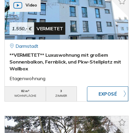
Video
1.550,- €
VERMIETET
Darmstadt
**VERMIETET** Luxuswohnung mit großem
Sonnenbalkon, Fernblick, und Pkw-Stellplatz mit
Wallbox
Etagenwohnung
82 m²
3
WOHNFLÄCHE
ZIMMER