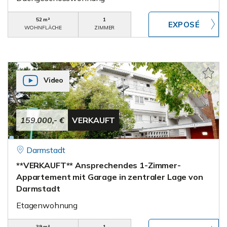
52 m²
1
WOHNFLÄCHE
ZIMMER
Video
159.000,- €
VERKAUFT
Darmstadt
**VERKAUFT** Ansprechendes 1-Zimmer-
Appartement mit Garage in zentraler Lage von
Darmstadt
Etagenwohnung
39 m²
1