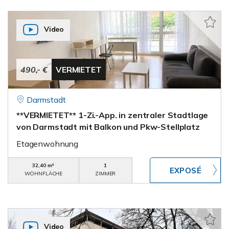
Video
490,- €
VERMIETET
Darmstadt
**VERMIETET** 1-Zi.-App. in zentraler Stadtlage
von Darmstadt mit Balkon und Pkw-Stellplatz
Etagenwohnung
32,40 m²
1
WOHNFLÄCHE
ZIMMER
Video