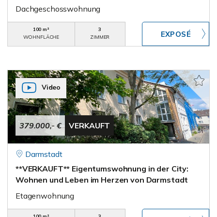
Dachgeschosswohnung
100 m²
3
WOHNFLÄCHE
ZIMMER
Video
379.000,- €
VERKAUFT
Darmstadt
**VERKAUFT** Eigentumswohnung in der City:
Wohnen und Leben im Herzen von Darmstadt
Etagenwohnung
100 m²
3