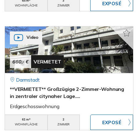
65 m²
3
WOHNFLÄCHE
ZIMMER
Video
660,- €
VERMIETET
Darmstadt
**VERMIETET** Großzügige 2-Zimmer-Wohnung
in zentraler citynaher Lage….
Erdgeschosswohnung
61 m²
2
WOHNFLÄCHE
ZIMMER