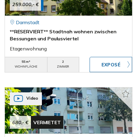
259.000,- €
Darmstadt
**RESERVIERT** Stadtnah wohnen zwischen
Bessungen und Paulusviertel
Etagenwohnung
55 m²
2
WOHNFLÄCHE
ZIMMER
Video
680,- €
VERMIETET