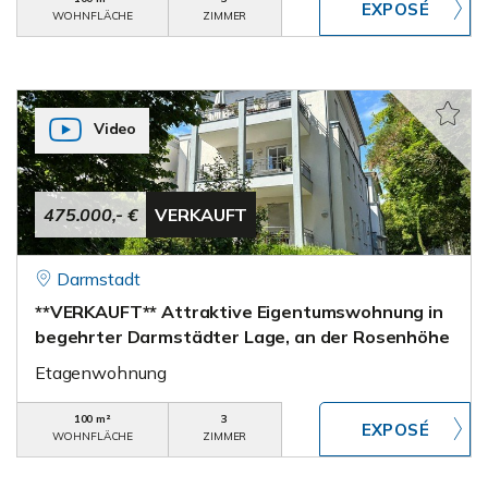
WOHNFLÄCHE
ZIMMER
Video
475.000,- €
VERKAUFT
Darmstadt
**VERKAUFT** Attraktive Eigentumswohnung in
begehrter Darmstädter Lage, an der Rosenhöhe
Etagenwohnung
100 m²
3
WOHNFLÄCHE
ZIMMER