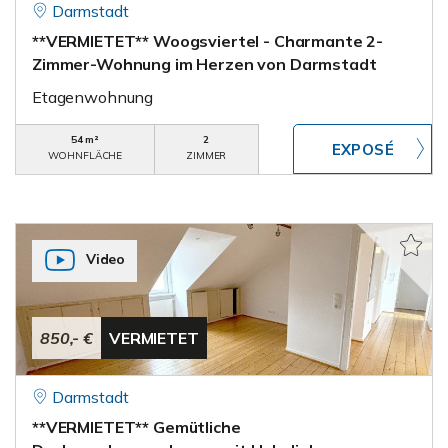
Darmstadt
**VERMIETET** Woogsviertel - Charmante 2-
Zimmer-Wohnung im Herzen von Darmstadt
Etagenwohnung
54 m²
2
WOHNFLÄCHE
ZIMMER
Video
850,- €
VERMIETET
Darmstadt
**VERMIETET** Gemütliche