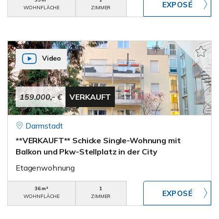
WOHNFLÄCHE
ZIMMER
Video
159.000,- €
VERKAUFT
Darmstadt
**VERKAUFT** Schicke Single-Wohnung mit
Balkon und Pkw-Stellplatz in der City
Etagenwohnung
36 m²
1
WOHNFLÄCHE
ZIMMER