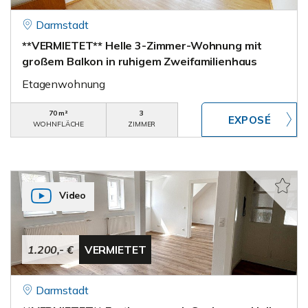
Darmstadt
**VERMIETET** Helle 3-Zimmer-Wohnung mit
großem Balkon in ruhigem Zweifamilienhaus
Etagenwohnung
70 m²
3
WOHNFLÄCHE
ZIMMER
Video
1.200,- €
VERMIETET
Darmstadt