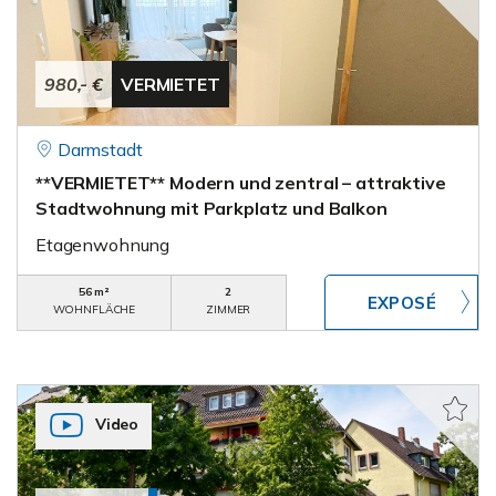
980,- €
VERMIETET
Darmstadt
**VERMIETET** Modern und zentral – attraktive
Stadtwohnung mit Parkplatz und Balkon
Etagenwohnung
56 m²
2
WOHNFLÄCHE
ZIMMER
Video