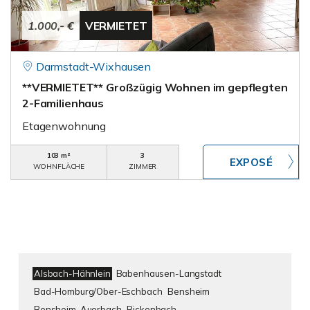
1.000,- €
VERMIETET
Darmstadt-Wixhausen
**VERMIETET** Großzügig Wohnen im gepflegten
2-Familienhaus
Etagenwohnung
103 m²
3
WOHNFLÄCHE
ZIMMER
Alsbach-Hähnlein
Babenhausen-Langstadt
Bad-Homburg/Ober-Eschbach
Bensheim
Bensheim-Auerbach
Bickenbach