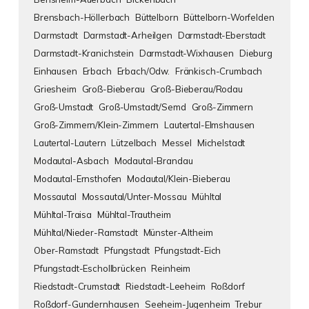
Brensbach-Höllerbach
Büttelborn
Büttelborn-Worfelden
Darmstadt
Darmstadt-Arheilgen
Darmstadt-Eberstadt
Darmstadt-Kranichstein
Darmstadt-Wixhausen
Dieburg
Einhausen
Erbach
Erbach/Odw.
Fränkisch-Crumbach
Griesheim
Groß-Bieberau
Groß-Bieberau/Rodau
Groß-Umstadt
Groß-Umstadt/Semd
Groß-Zimmern
Groß-Zimmern/Klein-Zimmern
Lautertal-Elmshausen
Lautertal-Lautern
Lützelbach
Messel
Michelstadt
Modautal-Asbach
Modautal-Brandau
Modautal-Ernsthofen
Modautal/Klein-Bieberau
Mossautal
Mossautal/Unter-Mossau
Mühltal
Mühltal-Traisa
Mühltal-Trautheim
Mühltal/Nieder-Ramstadt
Münster-Altheim
Ober-Ramstadt
Pfungstadt
Pfungstadt-Eich
Pfungstadt-Eschollbrücken
Reinheim
Riedstadt-Crumstadt
Riedstadt-Leeheim
Roßdorf
Roßdorf-Gundernhausen
Seeheim-Jugenheim
Trebur