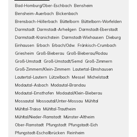
Bad-Homburg/Ober-Eschbach
Bensheim
Bensheim-Auerbach
Bickenbach
Brensbach-Höllerbach
Büttelborn
Büttelborn-Worfelden
Darmstadt
Darmstadt-Arheilgen
Darmstadt-Eberstadt
Darmstadt-Kranichstein
Darmstadt-Wixhausen
Dieburg
Einhausen
Erbach
Erbach/Odw.
Fränkisch-Crumbach
Griesheim
Groß-Bieberau
Groß-Bieberau/Rodau
Groß-Umstadt
Groß-Umstadt/Semd
Groß-Zimmern
Groß-Zimmern/Klein-Zimmern
Lautertal-Elmshausen
Lautertal-Lautern
Lützelbach
Messel
Michelstadt
Modautal-Asbach
Modautal-Brandau
Modautal-Ernsthofen
Modautal/Klein-Bieberau
Mossautal
Mossautal/Unter-Mossau
Mühltal
Mühltal-Traisa
Mühltal-Trautheim
Mühltal/Nieder-Ramstadt
Münster-Altheim
Ober-Ramstadt
Pfungstadt
Pfungstadt-Eich
Pfungstadt-Eschollbrücken
Reinheim