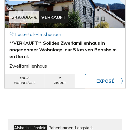
249.000,- €
VERKAUFT
Lautertal-Elmshausen
**VERKAUFT** Solides Zweifamilienhaus in
angenehmer Wohnlage, nur 5 km von Bensheim
entfernt
Zweifamilienhaus
156 m²
7
WOHNFLÄCHE
ZIMMER
Alsbach-Hähnlein
Babenhausen-Langstadt