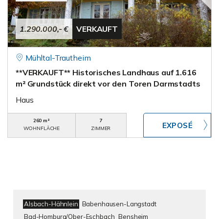
1.290.000,- €
VERKAUFT
Mühltal-Trautheim
**VERKAUFT** Historisches Landhaus auf 1.616
m² Grundstück direkt vor den Toren Darmstadts
Haus
260 m²
7
WOHNFLÄCHE
ZIMMER
Alsbach-Hähnlein
Babenhausen-Langstadt
Bad-Homburg/Ober-Eschbach
Bensheim