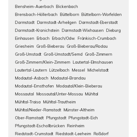
Bensheim-Auerbach
Bickenbach
Brensbach-Höllerbach
Büttelborn
Büttelborn-Worfelden
Darmstadt
Darmstadt-Arheilgen
Darmstadt-Eberstadt
Darmstadt-Kranichstein
Darmstadt-Wixhausen
Dieburg
Einhausen
Erbach
Erbach/Odw.
Fränkisch-Crumbach
Griesheim
Groß-Bieberau
Groß-Bieberau/Rodau
Groß-Umstadt
Groß-Umstadt/Semd
Groß-Zimmern
Groß-Zimmern/Klein-Zimmern
Lautertal-Elmshausen
Lautertal-Lautern
Lützelbach
Messel
Michelstadt
Modautal-Asbach
Modautal-Brandau
Modautal-Ernsthofen
Modautal/Klein-Bieberau
Mossautal
Mossautal/Unter-Mossau
Mühltal
Mühltal-Traisa
Mühltal-Trautheim
Mühltal/Nieder-Ramstadt
Münster-Altheim
Ober-Ramstadt
Pfungstadt
Pfungstadt-Eich
Pfungstadt-Eschollbrücken
Reinheim
Riedstadt-Crumstadt
Riedstadt-Leeheim
Roßdorf