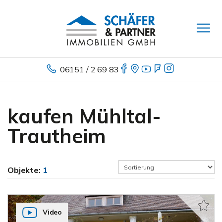
06151 / 2 69 83
kaufen Mühltal-
Trautheim
Objekte:
1
Video