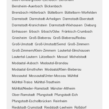
Bensheim-Auerbach
Bickenbach
Brensbach-Höllerbach
Büttelborn
Büttelborn-Worfelden
Darmstadt
Darmstadt-Arheilgen
Darmstadt-Eberstadt
Darmstadt-Kranichstein
Darmstadt-Wixhausen
Dieburg
Einhausen
Erbach
Erbach/Odw.
Fränkisch-Crumbach
Griesheim
Groß-Bieberau
Groß-Bieberau/Rodau
Groß-Umstadt
Groß-Umstadt/Semd
Groß-Zimmern
Groß-Zimmern/Klein-Zimmern
Lautertal-Elmshausen
Lautertal-Lautern
Lützelbach
Messel
Michelstadt
Modautal-Asbach
Modautal-Brandau
Modautal-Ernsthofen
Modautal/Klein-Bieberau
Mossautal
Mossautal/Unter-Mossau
Mühltal
Mühltal-Traisa
Mühltal-Trautheim
Mühltal/Nieder-Ramstadt
Münster-Altheim
Ober-Ramstadt
Pfungstadt
Pfungstadt-Eich
Pfungstadt-Eschollbrücken
Reinheim
Riedstadt-Crumstadt
Riedstadt-Leeheim
Roßdorf