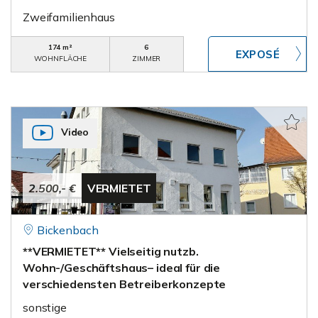
Zweifamilienhaus
174 m²
6
WOHNFLÄCHE
ZIMMER
Video
2.500,- €
VERMIETET
Bickenbach
**VERMIETET** Vielseitig nutzb.
Wohn-/Geschäftshaus– ideal für die
verschiedensten Betreiberkonzepte
sonstige