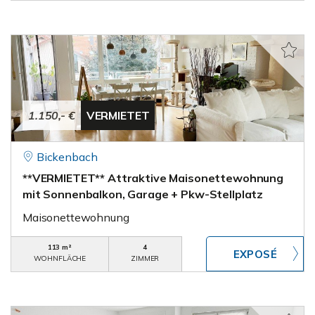
1.150,- €
VERMIETET
Bickenbach
**VERMIETET** Attraktive Maisonettewohnung
mit Sonnenbalkon, Garage + Pkw-Stellplatz
Maisonettewohnung
113 m²
4
WOHNFLÄCHE
ZIMMER