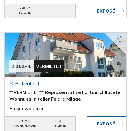
270 m²
FLÄCHE
1.160,- €
VERMIETET
Bickenbach
**VERMIETET** Repräsentative lichtdurchflutete
Wohnung in toller Feldrandlage
Etagenwohnung
98 m²
3
WOHNFLÄCHE
ZIMMER