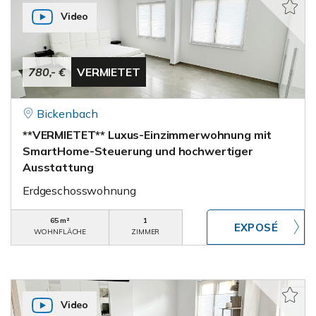
Video
780,- €
VERMIETET
Bickenbach
**VERMIETET** Luxus-Einzimmerwohnung mit
SmartHome-Steuerung und hochwertiger
Ausstattung
Erdgeschosswohnung
65 m²
1
WOHNFLÄCHE
ZIMMER
Video