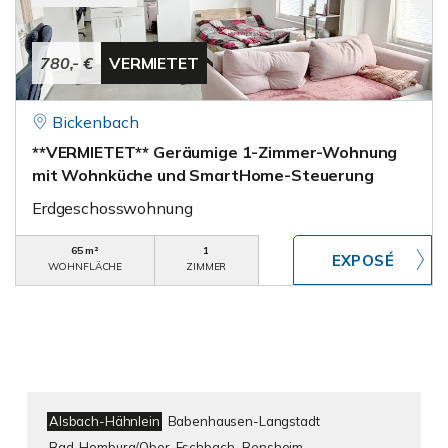
780,- €
VERMIETET
Bickenbach
**VERMIETET** Geräumige 1-Zimmer-Wohnung
mit Wohnküche und SmartHome-Steuerung
Erdgeschosswohnung
65 m²
1
WOHNFLÄCHE
ZIMMER
Alsbach-Hähnlein
Babenhausen-Langstadt
Bad-Homburg/Ober-Eschbach
Bensheim