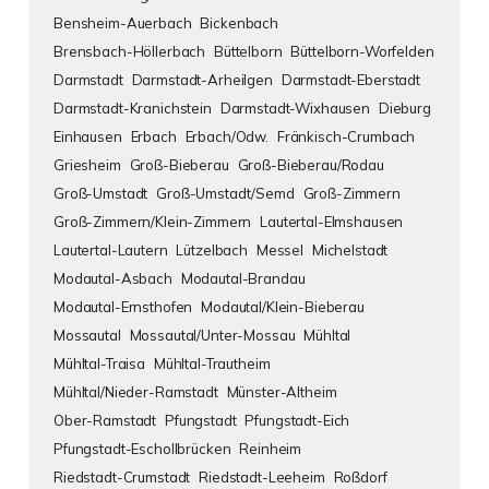
Bensheim-Auerbach
Bickenbach
Brensbach-Höllerbach
Büttelborn
Büttelborn-Worfelden
Darmstadt
Darmstadt-Arheilgen
Darmstadt-Eberstadt
Darmstadt-Kranichstein
Darmstadt-Wixhausen
Dieburg
Einhausen
Erbach
Erbach/Odw.
Fränkisch-Crumbach
Griesheim
Groß-Bieberau
Groß-Bieberau/Rodau
Groß-Umstadt
Groß-Umstadt/Semd
Groß-Zimmern
Groß-Zimmern/Klein-Zimmern
Lautertal-Elmshausen
Lautertal-Lautern
Lützelbach
Messel
Michelstadt
Modautal-Asbach
Modautal-Brandau
Modautal-Ernsthofen
Modautal/Klein-Bieberau
Mossautal
Mossautal/Unter-Mossau
Mühltal
Mühltal-Traisa
Mühltal-Trautheim
Mühltal/Nieder-Ramstadt
Münster-Altheim
Ober-Ramstadt
Pfungstadt
Pfungstadt-Eich
Pfungstadt-Eschollbrücken
Reinheim
Riedstadt-Crumstadt
Riedstadt-Leeheim
Roßdorf