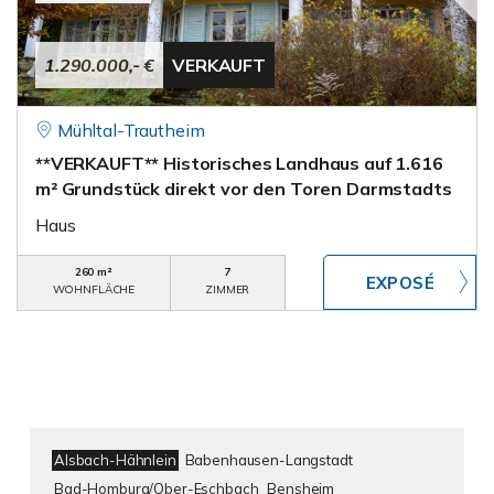
1.290.000,- €
VERKAUFT
Mühltal-Trautheim
**VERKAUFT** Historisches Landhaus auf 1.616
m² Grundstück direkt vor den Toren Darmstadts
Haus
260 m²
7
WOHNFLÄCHE
ZIMMER
Alsbach-Hähnlein
Babenhausen-Langstadt
Bad-Homburg/Ober-Eschbach
Bensheim