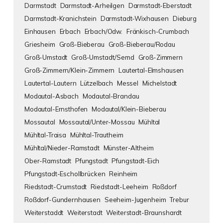
Darmstadt
Darmstadt-Arheilgen
Darmstadt-Eberstadt
Darmstadt-Kranichstein
Darmstadt-Wixhausen
Dieburg
Einhausen
Erbach
Erbach/Odw.
Fränkisch-Crumbach
Griesheim
Groß-Bieberau
Groß-Bieberau/Rodau
Groß-Umstadt
Groß-Umstadt/Semd
Groß-Zimmern
Groß-Zimmern/Klein-Zimmern
Lautertal-Elmshausen
Lautertal-Lautern
Lützelbach
Messel
Michelstadt
Modautal-Asbach
Modautal-Brandau
Modautal-Ernsthofen
Modautal/Klein-Bieberau
Mossautal
Mossautal/Unter-Mossau
Mühltal
Mühltal-Traisa
Mühltal-Trautheim
Mühltal/Nieder-Ramstadt
Münster-Altheim
Ober-Ramstadt
Pfungstadt
Pfungstadt-Eich
Pfungstadt-Eschollbrücken
Reinheim
Riedstadt-Crumstadt
Riedstadt-Leeheim
Roßdorf
Roßdorf-Gundernhausen
Seeheim-Jugenheim
Trebur
Weiterstaddt
Weiterstadt
Weiterstadt-Braunshardt