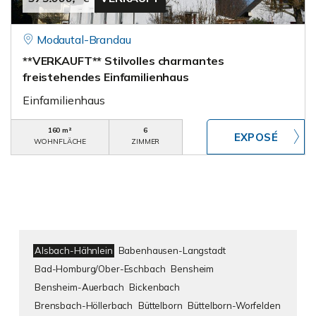
Modautal-Brandau
**VERKAUFT** Stilvolles charmantes
freistehendes Einfamilienhaus
Einfamilienhaus
160 m²
6
WOHNFLÄCHE
ZIMMER
Alsbach-Hähnlein
Babenhausen-Langstadt
Bad-Homburg/Ober-Eschbach
Bensheim
Bensheim-Auerbach
Bickenbach
Brensbach-Höllerbach
Büttelborn
Büttelborn-Worfelden