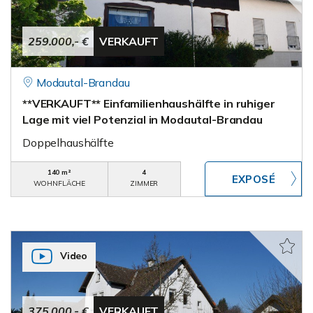
259.000,- €
VERKAUFT
Modautal-Brandau
**VERKAUFT** Einfamilienhaushälfte in ruhiger
Lage mit viel Potenzial in Modautal-Brandau
Doppelhaushälfte
140 m²
4
WOHNFLÄCHE
ZIMMER
Video
375.000,- €
VERKAUFT