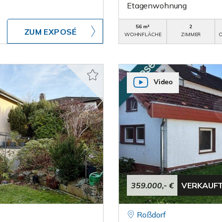
Etagenwohnung
56 m²
2
ZUM EXPOSÉ
WOHNFLÄCHE
ZIMMER
O
Video
359.000,- €
VERKAUF
Roßdorf