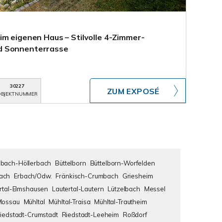
im eigenen Haus – Stilvolle 4-Zimmer-
d Sonnenterrasse
30227
ZUM EXPOSÉ
BJEKTNUMMER
bach-Höllerbach
Büttelborn
Büttelborn-Worfelden
ach
Erbach/Odw.
Fränkisch-Crumbach
Griesheim
rtal-Elmshausen
Lautertal-Lautern
Lützelbach
Messel
Mossau
Mühltal
Mühltal-Traisa
Mühltal-Trautheim
iedstadt-Crumstadt
Riedstadt-Leeheim
Roßdorf