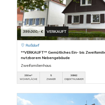
399.000,- €
VERKAUFT
Roßdorf
**VERKAUFT** Gemütliches Ein- bis Zweifamilie
nutzbarem Nebengebäude
Zweifamilienhaus
150 m²
5
30062
WOHNFLÄCHE
ZIMMER
OBJEKTNUMMER