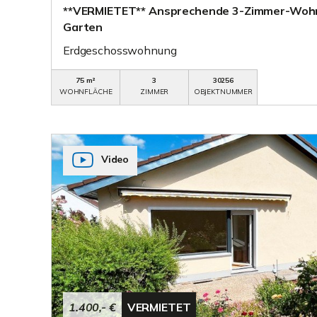
**VERMIETET** Ansprechende 3-Zimmer-Woh
Garten
Erdgeschosswohnung
75 m²
3
30256
WOHNFLÄCHE
ZIMMER
OBJEKTNUMMER
Video
1.400,- €
VERMIETET