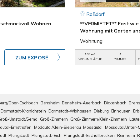
Roßdorf
geschmackvoll Wohnen
**VERMIETET** Fast wie 
Wohnung mit Garten un
Wohnung
109 m²
4
ZUM EXPOSÉ
WOHNFLÄCHE
ZIMMER
O
urg/Ober-Eschbach
Bensheim
Bensheim-Auerbach
Bickenbach
Brens
Darmstadt-Kranichstein
Darmstadt-Wixhausen
Dieburg
Einhausen
Erb
Groß-Umstadt/Semd
Groß-Zimmern
Groß-Zimmern/Klein-Zimmern
Laute
autal-Ernsthofen
Modautal/Klein-Bieberau
Mossautal
Mossautal/Unter-
adt
Pfungstadt
Pfungstadt-Eich
Pfungstadt-Eschollbrücken
Reinheim
R