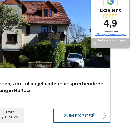
Exzellent
4,9
Basierend auf
67 Google-Bewertungen
Echtheit von Bewertungen
T
nen, zentral angebunden – ansprechende 3-
ng in Roßdorf
30232
ZUM EXPOSÉ
BJEKTNUMMER