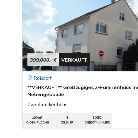
399.000,- €
VERKAUFT
Roßdorf
**VERKAUFT** Großzügiges 2-Familienhaus mit
Nebengebäude
Zweifamilienhaus
190 m²
8
30052
WOHNFLÄCHE
ZIMMER
OBJEKTNUMMER