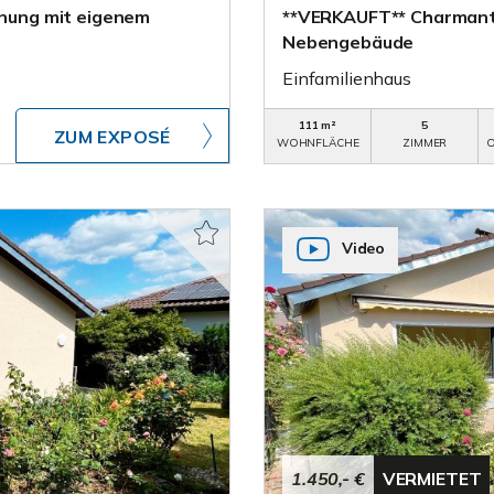
nung mit eigenem
**VERKAUFT** Charmantes
Nebengebäude
Einfamilienhaus
111 m²
5
ZUM EXPOSÉ
WOHNFLÄCHE
ZIMMER
O
Video
1.450,- €
VERMIETET