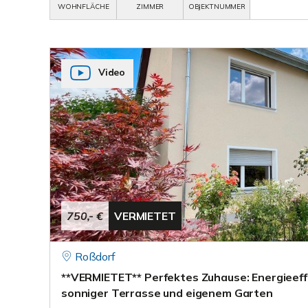
WOHNFLÄCHE
ZIMMER
OBJEKTNUMMER
Video
750,- €
VERMIETET
Roßdorf
**VERMIETET** Perfektes Zuhause: Energieef
sonniger Terrasse und eigenem Garten