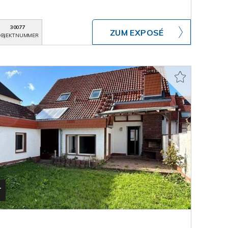
30077
ZUM EXPOSÉ
BJEKTNUMMER
T