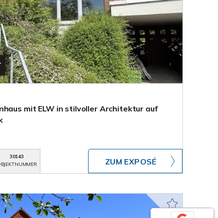
T
haus mit ELW in stilvoller Architektur auf
k
30143
ZUM EXPOSÉ
BJEKTNUMMER