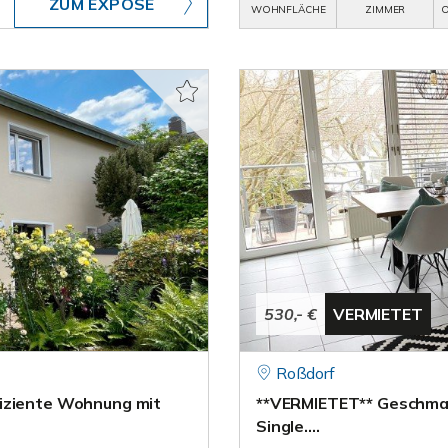
ZUM EXPOSÉ
WOHNFLÄCHE
ZIMMER
O
530,- €
VERMIETET
Roßdorf
fiziente Wohnung mit
**VERMIETET** Geschmac
Single….