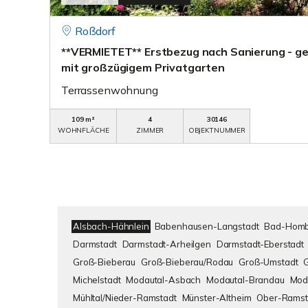
Roßdorf
**VERMIETET** Erstbezug nach Sanierung - 
mit großzügigem Privatgarten
Terrassenwohnung
109 m²
4
30146
WOHNFLÄCHE
ZIMMER
OBJEKTNUMMER
Alsbach-Hähnlein
Babenhausen-Langstadt
Bad-Homb
Darmstadt
Darmstadt-Arheilgen
Darmstadt-Eberstadt
Groß-Bieberau
Groß-Bieberau/Rodau
Groß-Umstadt
Michelstadt
Modautal-Asbach
Modautal-Brandau
Mod
Mühltal/Nieder-Ramstadt
Münster-Altheim
Ober-Ramst