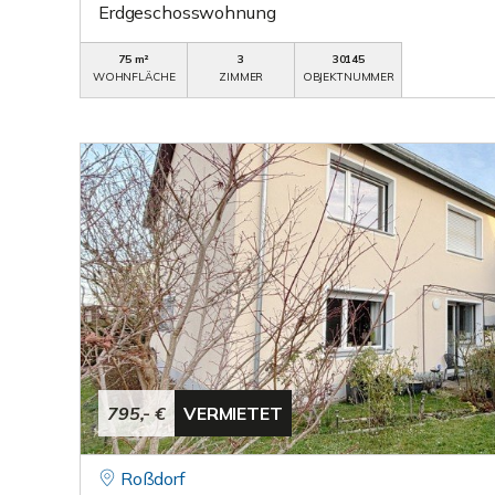
Erdgeschosswohnung
75 m²
3
30145
WOHNFLÄCHE
ZIMMER
OBJEKTNUMMER
795,- €
VERMIETET
Roßdorf