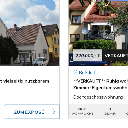
220.000,- €
VERKAUF
Roßdorf
 vielseitig nutzbarem
**VERKAUFT** Ruhig woh
Zimmer-Eigentumswohnu
Dachgeschosswohnung
86 m²
3
ZUM EXPOSÉ
WOHNFLÄCHE
ZIMMER
O