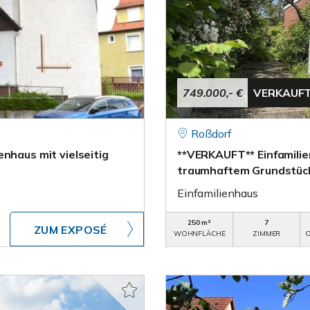
749.000,- €
VERKAUF
Roßdorf
nhaus mit vielseitig
**VERKAUFT** Einfamilien
traumhaftem Grundstüc
Einfamilienhaus
250 m²
7
ZUM EXPOSÉ
WOHNFLÄCHE
ZIMMER
O