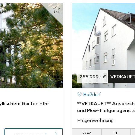
285.000,- €
VERKAUF
Roßdorf
lischem Garten – Ihr
**VERKAUFT** Ansprech
und Pkw-Tiefgaragenste
Etagenwohnung
77 m²
3