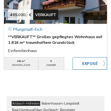
495.000,- €
VERKAUFT
Pfungstadt-Eich
**VERKAUFT** Großes gepflegtes Wohnhaus auf
1.816 m² traumhaftem Grundstück
Einfamilienhaus
160 m²
6
WOHNFLÄCHE
ZIMMER
Alsbach-Hähnlein
Babenhausen-Langstadt
Bad-Homburg/Ober-Eschbach
Bensheim