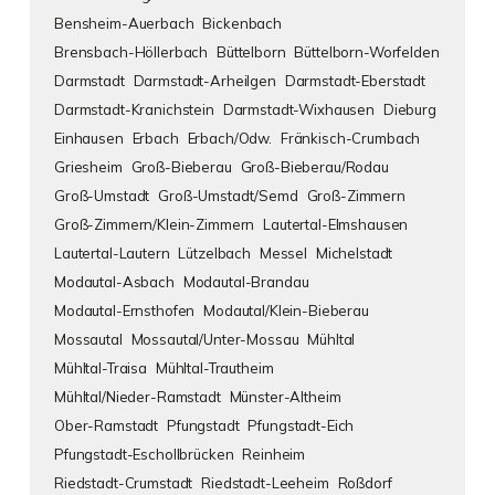
Bensheim-Auerbach
Bickenbach
Brensbach-Höllerbach
Büttelborn
Büttelborn-Worfelden
Darmstadt
Darmstadt-Arheilgen
Darmstadt-Eberstadt
Darmstadt-Kranichstein
Darmstadt-Wixhausen
Dieburg
Einhausen
Erbach
Erbach/Odw.
Fränkisch-Crumbach
Griesheim
Groß-Bieberau
Groß-Bieberau/Rodau
Groß-Umstadt
Groß-Umstadt/Semd
Groß-Zimmern
Groß-Zimmern/Klein-Zimmern
Lautertal-Elmshausen
Lautertal-Lautern
Lützelbach
Messel
Michelstadt
Modautal-Asbach
Modautal-Brandau
Modautal-Ernsthofen
Modautal/Klein-Bieberau
Mossautal
Mossautal/Unter-Mossau
Mühltal
Mühltal-Traisa
Mühltal-Trautheim
Mühltal/Nieder-Ramstadt
Münster-Altheim
Ober-Ramstadt
Pfungstadt
Pfungstadt-Eich
Pfungstadt-Eschollbrücken
Reinheim
Riedstadt-Crumstadt
Riedstadt-Leeheim
Roßdorf