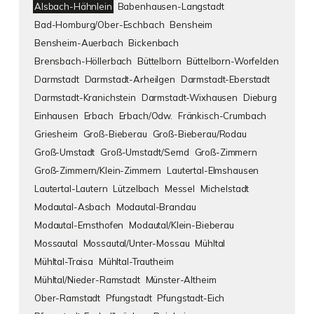
Alsbach-Hähnlein
Babenhausen-Langstadt
Bad-Homburg/Ober-Eschbach
Bensheim
Bensheim-Auerbach
Bickenbach
Brensbach-Höllerbach
Büttelborn
Büttelborn-Worfelden
Darmstadt
Darmstadt-Arheilgen
Darmstadt-Eberstadt
Darmstadt-Kranichstein
Darmstadt-Wixhausen
Dieburg
Einhausen
Erbach
Erbach/Odw.
Fränkisch-Crumbach
Griesheim
Groß-Bieberau
Groß-Bieberau/Rodau
Groß-Umstadt
Groß-Umstadt/Semd
Groß-Zimmern
Groß-Zimmern/Klein-Zimmern
Lautertal-Elmshausen
Lautertal-Lautern
Lützelbach
Messel
Michelstadt
Modautal-Asbach
Modautal-Brandau
Modautal-Ernsthofen
Modautal/Klein-Bieberau
Mossautal
Mossautal/Unter-Mossau
Mühltal
Mühltal-Traisa
Mühltal-Trautheim
Mühltal/Nieder-Ramstadt
Münster-Altheim
Ober-Ramstadt
Pfungstadt
Pfungstadt-Eich