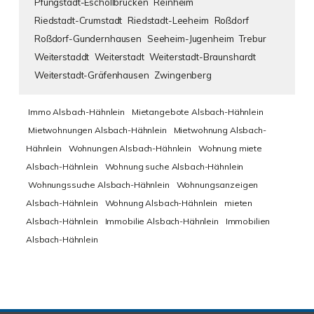
Pfungstadt-Eschollbrücken
Reinheim
Riedstadt-Crumstadt
Riedstadt-Leeheim
Roßdorf
Roßdorf-Gundernhausen
Seeheim-Jugenheim
Trebur
Weiterstaddt
Weiterstadt
Weiterstadt-Braunshardt
Weiterstadt-Gräfenhausen
Zwingenberg
Immo Alsbach-Hähnlein
Mietangebote Alsbach-Hähnlein
Mietwohnungen Alsbach-Hähnlein
Mietwohnung Alsbach-
Hähnlein
Wohnungen Alsbach-Hähnlein
Wohnung miete
Alsbach-Hähnlein
Wohnung suche Alsbach-Hähnlein
Wohnungssuche Alsbach-Hähnlein
Wohnungsanzeigen
Alsbach-Hähnlein
Wohnung Alsbach-Hähnlein
mieten
Alsbach-Hähnlein
Immobilie Alsbach-Hähnlein
Immobilien
Alsbach-Hähnlein