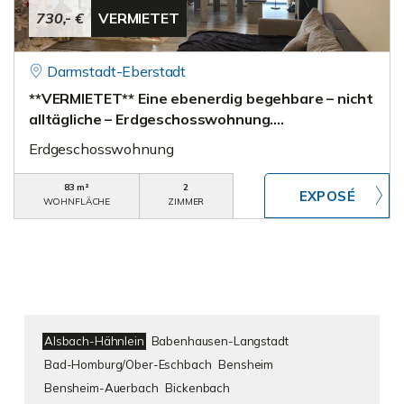
730,- €
VERMIETET
Darmstadt-Eberstadt
**VERMIETET** Eine ebenerdig begehbare – nicht
alltägliche – Erdgeschosswohnung….
Erdgeschosswohnung
83 m²
2
WOHNFLÄCHE
ZIMMER
Alsbach-Hähnlein
Babenhausen-Langstadt
Bad-Homburg/Ober-Eschbach
Bensheim
Bensheim-Auerbach
Bickenbach