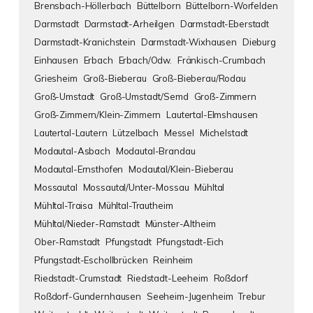
Brensbach-Höllerbach
Büttelborn
Büttelborn-Worfelden
Darmstadt
Darmstadt-Arheilgen
Darmstadt-Eberstadt
Darmstadt-Kranichstein
Darmstadt-Wixhausen
Dieburg
Einhausen
Erbach
Erbach/Odw.
Fränkisch-Crumbach
Griesheim
Groß-Bieberau
Groß-Bieberau/Rodau
Groß-Umstadt
Groß-Umstadt/Semd
Groß-Zimmern
Groß-Zimmern/Klein-Zimmern
Lautertal-Elmshausen
Lautertal-Lautern
Lützelbach
Messel
Michelstadt
Modautal-Asbach
Modautal-Brandau
Modautal-Ernsthofen
Modautal/Klein-Bieberau
Mossautal
Mossautal/Unter-Mossau
Mühltal
Mühltal-Traisa
Mühltal-Trautheim
Mühltal/Nieder-Ramstadt
Münster-Altheim
Ober-Ramstadt
Pfungstadt
Pfungstadt-Eich
Pfungstadt-Eschollbrücken
Reinheim
Riedstadt-Crumstadt
Riedstadt-Leeheim
Roßdorf
Roßdorf-Gundernhausen
Seeheim-Jugenheim
Trebur