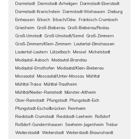
Darmstadt
Darmstadt-Arheilgen
Darmstadt-Eberstadt
Darmstadt-Kranichstein
Darmstadt-Wixhausen
Dieburg
Einhausen
Erbach
Erbach/Odw.
Fränkisch-Crumbach
Griesheim
Groß-Bieberau
Groß-Bieberau/Rodau
Groß-Umstadt
Groß-Umstadt/Semd
Groß-Zimmern
Groß-Zimmern/Klein-Zimmern
Lautertal-Elmshausen
Lautertal-Lautern
Lützelbach
Messel
Michelstadt
Modautal-Asbach
Modautal-Brandau
Modautal-Ernsthofen
Modautal/Klein-Bieberau
Mossautal
Mossautal/Unter-Mossau
Mühltal
Mühltal-Traisa
Mühltal-Trautheim
Mühltal/Nieder-Ramstadt
Münster-Altheim
Ober-Ramstadt
Pfungstadt
Pfungstadt-Eich
Pfungstadt-Eschollbrücken
Reinheim
Riedstadt-Crumstadt
Riedstadt-Leeheim
Roßdorf
Roßdorf-Gundernhausen
Seeheim-Jugenheim
Trebur
Weiterstaddt
Weiterstadt
Weiterstadt-Braunshardt