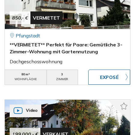
850,- €
VERMIETET
Pfungstadt
**VERMIETET** Perfekt für Paare: Gemütliche 3-
Zimmer-Wohnung mit Gartennutzung
Dachgeschosswohnung
80 m²
3
WOHNFLÄCHE
ZIMMER
Video
199.000,- €
VERKAUFT