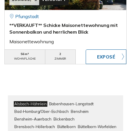
Pfungstadt
**VERKAUFT** Schicke Maisonettewohnung mit
Sonnenbalkon und herrlichem Blick
Maisonettewohnung
56 m²
2
WOHNFLÄCHE
ZIMMER
Alsbach-Hähnlein
Babenhausen-Langstadt
Bad-Homburg/Ober-Eschbach
Bensheim
Bensheim-Auerbach
Bickenbach
Brensbach-Höllerbach
Büttelborn
Büttelborn-Worfelden