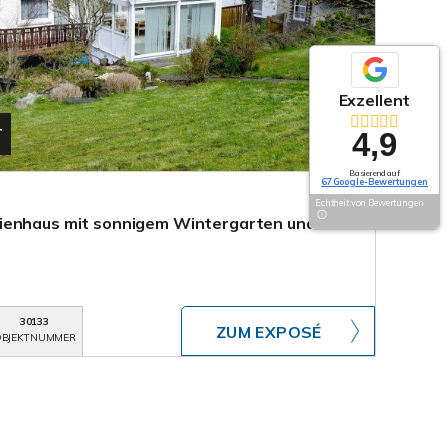
Exzellent
T
4,9
Basierend auf
67 Google-Bewertungen
Echtheit von Bewertungen
ienhaus mit sonnigem Wintergarten und
30133
ZUM EXPOSÉ
BJEKTNUMMER