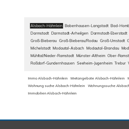
Alsbach-Hähnlein
Babenhausen-Langstadt
Bad-Homb
Darmstadt
Darmstadt-Arheilgen
Darmstadt-Eberstadt
Groß-Bieberau
Groß-Bieberau/Rodau
Groß-Umstadt
Michelstadt
Modautal-Asbach
Modautal-Brandau
Mod
Mühltal/Nieder-Ramstadt
Münster-Altheim
Ober-Ramst
Roßdorf-Gundernhausen
Seeheim-Jugenheim
Trebur
Immo Alsbach-Hähnlein
Mietangebote Alsbach-Hähnlein
Wohnung suche Alsbach-Hähnlein
Wohnungssuche Alsbach
Immobilien Alsbach-Hähnlein