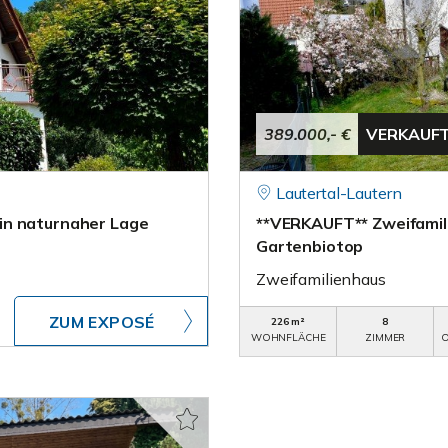
389.000,- €
VERKAUF
Lautertal-Lautern
in naturnaher Lage
**VERKAUFT** Zweifamil
Gartenbiotop
Zweifamilienhaus
ZUM EXPOSÉ
226 m²
8
WOHNFLÄCHE
ZIMMER
O