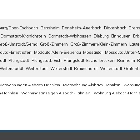
urg/Ober-Eschbach
Bensheim
Bensheim-Auerbach
Bickenbach
Brens
Darmstadt-Kranichstein
Darmstadt-Wixhausen
Dieburg
Einhausen
Erb
Groß-Umstadt/Semd
Groß-Zimmern
Groß-Zimmern/Klein-Zimmern
Laute
autal-Ernsthofen
Modautal/Klein-Bieberau
Mossautal
Mossautal/Unter-
adt
Pfungstadt
Pfungstadt-Eich
Pfungstadt-Eschollbrücken
Reinheim
R
Weiterstaddt
Weiterstadt
Weiterstadt-Braunshardt
Weiterstadt-Gräfen
Mietwohnungen Alsbach-Hähnlein
Mietwohnung Alsbach-Hähnlein
Wohnung
-Hähnlein
Wohnungsanzeigen Alsbach-Hähnlein
Wohnung Alsbach-Hähnle