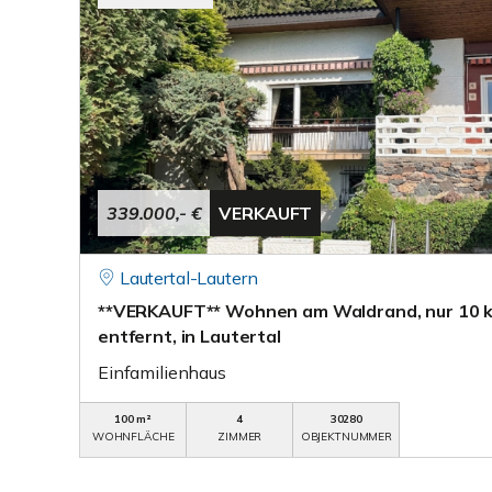
339.000,- €
VERKAUFT
Lautertal-Lautern
**VERKAUFT** Wohnen am Waldrand, nur 10 
entfernt, in Lautertal
Einfamilienhaus
100 m²
4
30280
WOHNFLÄCHE
ZIMMER
OBJEKTNUMMER