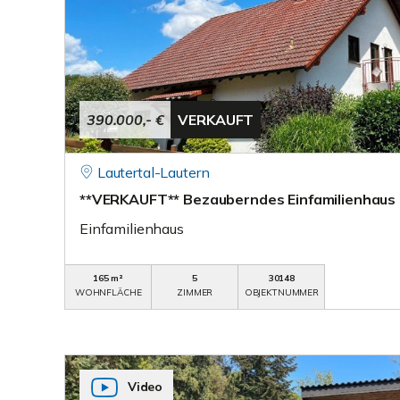
390.000,- €
VERKAUFT
Lautertal-Lautern
**VERKAUFT** Bezauberndes Einfamilienhaus 
Einfamilienhaus
165 m²
5
30148
WOHNFLÄCHE
ZIMMER
OBJEKTNUMMER
Video