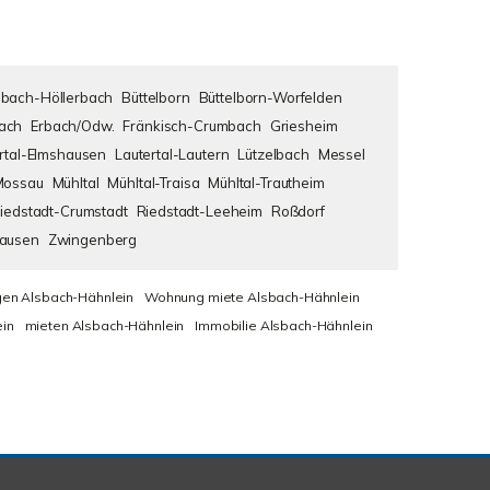
bach-Höllerbach
Büttelborn
Büttelborn-Worfelden
ach
Erbach/Odw.
Fränkisch-Crumbach
Griesheim
rtal-Elmshausen
Lautertal-Lautern
Lützelbach
Messel
Mossau
Mühltal
Mühltal-Traisa
Mühltal-Trautheim
iedstadt-Crumstadt
Riedstadt-Leeheim
Roßdorf
hausen
Zwingenberg
en Alsbach-Hähnlein
Wohnung miete Alsbach-Hähnlein
in
mieten Alsbach-Hähnlein
Immobilie Alsbach-Hähnlein