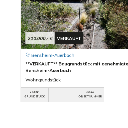
210.000,- €
VERKAUFT
Bensheim-Auerbach
**VERKAUFT** Baugrundstück mit genehmigte
Bensheim-Auerbach
Wohngrundstück
273 m²
30147
GRUNDSTÜCK
OBJEKTNUMMER