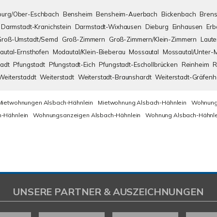
urg/Ober-Eschbach
Bensheim
Bensheim-Auerbach
Bickenbach
Brens
Darmstadt-Kranichstein
Darmstadt-Wixhausen
Dieburg
Einhausen
Erb
Groß-Umstadt/Semd
Groß-Zimmern
Groß-Zimmern/Klein-Zimmern
Laute
autal-Ernsthofen
Modautal/Klein-Bieberau
Mossautal
Mossautal/Unter-
adt
Pfungstadt
Pfungstadt-Eich
Pfungstadt-Eschollbrücken
Reinheim
R
Weiterstaddt
Weiterstadt
Weiterstadt-Braunshardt
Weiterstadt-Gräfen
Mietwohnungen Alsbach-Hähnlein
Mietwohnung Alsbach-Hähnlein
Wohnung
-Hähnlein
Wohnungsanzeigen Alsbach-Hähnlein
Wohnung Alsbach-Hähnle
UNSERE PARTNER & AUSZEICHNUNGEN