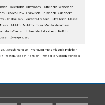
bach-Höllerbach
Büttelborn
Büttelborn-Worfelden
ach
Erbach/Odw.
Fränkisch-Crumbach
Griesheim
rtal-Elmshausen
Lautertal-Lautern
Lützelbach
Messel
Mossau
Mühltal
Mühltal-Traisa
Mühltal-Trautheim
iedstadt-Crumstadt
Riedstadt-Leeheim
Roßdorf
hausen
Zwingenberg
en Alsbach-Hähnlein
Wohnung miete Alsbach-Hähnlein
in
mieten Alsbach-Hähnlein
Immobilie Alsbach-Hähnlein