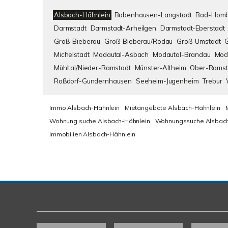
Alsbach-Hähnlein
Babenhausen-Langstadt
Bad-Homb
Darmstadt
Darmstadt-Arheilgen
Darmstadt-Eberstadt
Groß-Bieberau
Groß-Bieberau/Rodau
Groß-Umstadt
Michelstadt
Modautal-Asbach
Modautal-Brandau
Mod
Mühltal/Nieder-Ramstadt
Münster-Altheim
Ober-Ramst
Roßdorf-Gundernhausen
Seeheim-Jugenheim
Trebur
Immo Alsbach-Hähnlein
Mietangebote Alsbach-Hähnlein
Wohnung suche Alsbach-Hähnlein
Wohnungssuche Alsbach
Immobilien Alsbach-Hähnlein