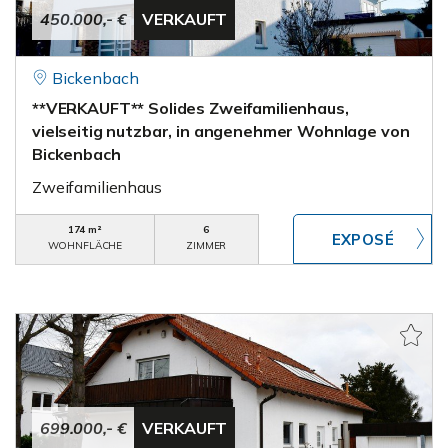
450.000,- €
VERKAUFT
Bickenbach
**VERKAUFT** Solides Zweifamilienhaus,
vielseitig nutzbar, in angenehmer Wohnlage von
Bickenbach
Zweifamilienhaus
174 m²
6
WOHNFLÄCHE
ZIMMER
699.000,- €
VERKAUFT