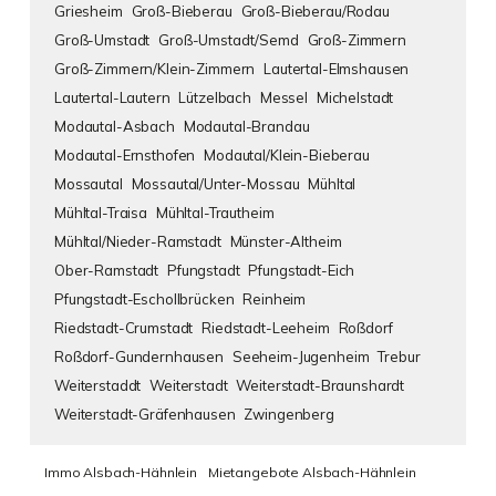
Griesheim
Groß-Bieberau
Groß-Bieberau/Rodau
Groß-Umstadt
Groß-Umstadt/Semd
Groß-Zimmern
Groß-Zimmern/Klein-Zimmern
Lautertal-Elmshausen
Lautertal-Lautern
Lützelbach
Messel
Michelstadt
Modautal-Asbach
Modautal-Brandau
Modautal-Ernsthofen
Modautal/Klein-Bieberau
Mossautal
Mossautal/Unter-Mossau
Mühltal
Mühltal-Traisa
Mühltal-Trautheim
Mühltal/Nieder-Ramstadt
Münster-Altheim
Ober-Ramstadt
Pfungstadt
Pfungstadt-Eich
Pfungstadt-Eschollbrücken
Reinheim
Riedstadt-Crumstadt
Riedstadt-Leeheim
Roßdorf
Roßdorf-Gundernhausen
Seeheim-Jugenheim
Trebur
Weiterstaddt
Weiterstadt
Weiterstadt-Braunshardt
Weiterstadt-Gräfenhausen
Zwingenberg
Immo Alsbach-Hähnlein
Mietangebote Alsbach-Hähnlein