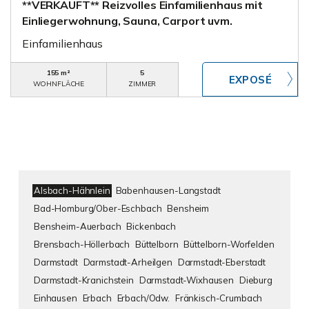
**VERKAUFT** Reizvolles Einfamilienhaus mit
Einliegerwohnung, Sauna, Carport uvm.
Einfamilienhaus
155 m²
5
WOHNFLÄCHE
ZIMMER
Alsbach-Hähnlein
Babenhausen-Langstadt
Bad-Homburg/Ober-Eschbach
Bensheim
Bensheim-Auerbach
Bickenbach
Brensbach-Höllerbach
Büttelborn
Büttelborn-Worfelden
Darmstadt
Darmstadt-Arheilgen
Darmstadt-Eberstadt
Darmstadt-Kranichstein
Darmstadt-Wixhausen
Dieburg
Einhausen
Erbach
Erbach/Odw.
Fränkisch-Crumbach