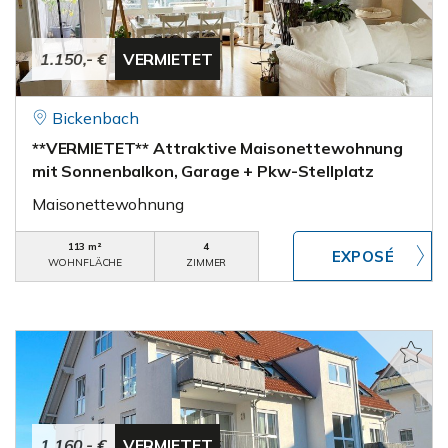
1.150,- €
VERMIETET
Bickenbach
**VERMIETET** Attraktive Maisonettewohnung
mit Sonnenbalkon, Garage + Pkw-Stellplatz
Maisonettewohnung
113 m²
4
WOHNFLÄCHE
ZIMMER
1.160,- €
VERMIETET