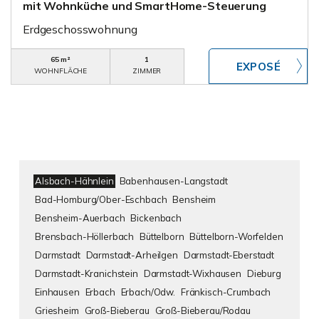
mit Wohnküche und SmartHome-Steuerung
Erdgeschosswohnung
65 m²
1
WOHNFLÄCHE
ZIMMER
Alsbach-Hähnlein
Babenhausen-Langstadt
Bad-Homburg/Ober-Eschbach
Bensheim
Bensheim-Auerbach
Bickenbach
Brensbach-Höllerbach
Büttelborn
Büttelborn-Worfelden
Darmstadt
Darmstadt-Arheilgen
Darmstadt-Eberstadt
Darmstadt-Kranichstein
Darmstadt-Wixhausen
Dieburg
Einhausen
Erbach
Erbach/Odw.
Fränkisch-Crumbach
Griesheim
Groß-Bieberau
Groß-Bieberau/Rodau