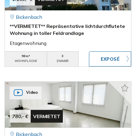
Bickenbach
**VERMIETET** Repräsentative lichtdurchflutete
Wohnung in toller Feldrandlage
Etagenwohnung
98 m²
3
WOHNFLÄCHE
ZIMMER
Video
780,- €
VERMIETET
Bickenbach