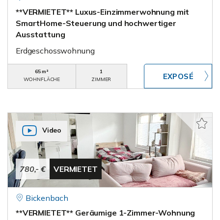
**VERMIETET** Luxus-Einzimmerwohnung mit
SmartHome-Steuerung und hochwertiger
Ausstattung
Erdgeschosswohnung
65 m²
1
WOHNFLÄCHE
ZIMMER
Video
780,- €
VERMIETET
Bickenbach
**VERMIETET** Geräumige 1-Zimmer-Wohnung