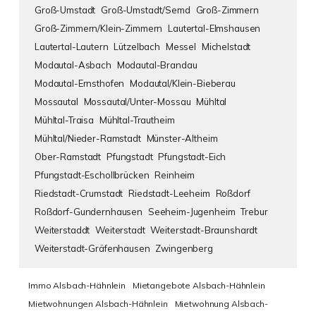
Groß-Umstadt
Groß-Umstadt/Semd
Groß-Zimmern
Groß-Zimmern/Klein-Zimmern
Lautertal-Elmshausen
Lautertal-Lautern
Lützelbach
Messel
Michelstadt
Modautal-Asbach
Modautal-Brandau
Modautal-Ernsthofen
Modautal/Klein-Bieberau
Mossautal
Mossautal/Unter-Mossau
Mühltal
Mühltal-Traisa
Mühltal-Trautheim
Mühltal/Nieder-Ramstadt
Münster-Altheim
Ober-Ramstadt
Pfungstadt
Pfungstadt-Eich
Pfungstadt-Eschollbrücken
Reinheim
Riedstadt-Crumstadt
Riedstadt-Leeheim
Roßdorf
Roßdorf-Gundernhausen
Seeheim-Jugenheim
Trebur
Weiterstaddt
Weiterstadt
Weiterstadt-Braunshardt
Weiterstadt-Gräfenhausen
Zwingenberg
Immo Alsbach-Hähnlein
Mietangebote Alsbach-Hähnlein
Mietwohnungen Alsbach-Hähnlein
Mietwohnung Alsbach-