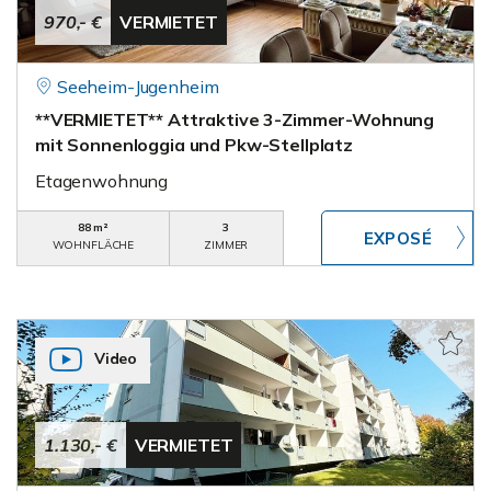
970,- €
VERMIETET
Seeheim-Jugenheim
**VERMIETET** Attraktive 3-Zimmer-Wohnung
mit Sonnenloggia und Pkw-Stellplatz
Etagenwohnung
88 m²
3
WOHNFLÄCHE
ZIMMER
Video
1.130,- €
VERMIETET