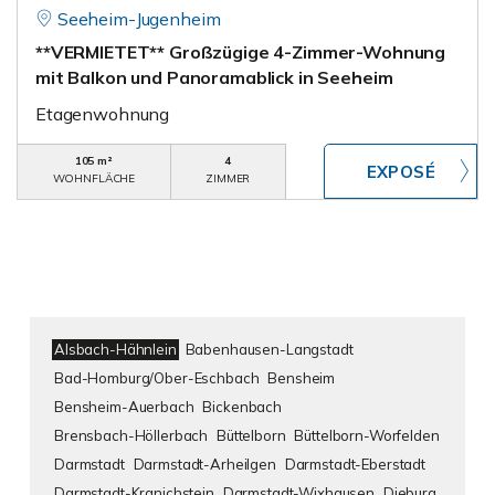
Seeheim-Jugenheim
**VERMIETET** Großzügige 4-Zimmer-Wohnung
mit Balkon und Panoramablick in Seeheim
Etagenwohnung
105 m²
4
WOHNFLÄCHE
ZIMMER
Alsbach-Hähnlein
Babenhausen-Langstadt
Bad-Homburg/Ober-Eschbach
Bensheim
Bensheim-Auerbach
Bickenbach
Brensbach-Höllerbach
Büttelborn
Büttelborn-Worfelden
Darmstadt
Darmstadt-Arheilgen
Darmstadt-Eberstadt
Darmstadt-Kranichstein
Darmstadt-Wixhausen
Dieburg