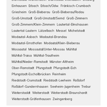
Einhausen
Erbach
Erbach/Odw.
Fränkisch-Crumbach
Griesheim
Groß-Bieberau
Groß-Bieberau/Rodau
Groß-Umstadt
Groß-Umstadt/Semd
Groß-Zimmern
Groß-Zimmern/Klein-Zimmern
Lautertal-Elmshausen
Lautertal-Lautern
Lützelbach
Messel
Michelstadt
Modautal-Asbach
Modautal-Brandau
Modautal-Ernsthofen
Modautal/Klein-Bieberau
Mossautal
Mossautal/Unter-Mossau
Mühltal
Mühltal-Traisa
Mühltal-Trautheim
Mühltal/Nieder-Ramstadt
Münster-Altheim
Ober-Ramstadt
Pfungstadt
Pfungstadt-Eich
Pfungstadt-Eschollbrücken
Reinheim
Riedstadt-Crumstadt
Riedstadt-Leeheim
Roßdorf
Roßdorf-Gundernhausen
Seeheim-Jugenheim
Trebur
Weiterstaddt
Weiterstadt
Weiterstadt-Braunshardt
Weiterstadt-Gräfenhausen
Zwingenberg