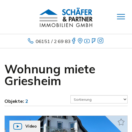
06151 / 2 69 83
Wohnung miete
Griesheim
Objekte:
2
Video