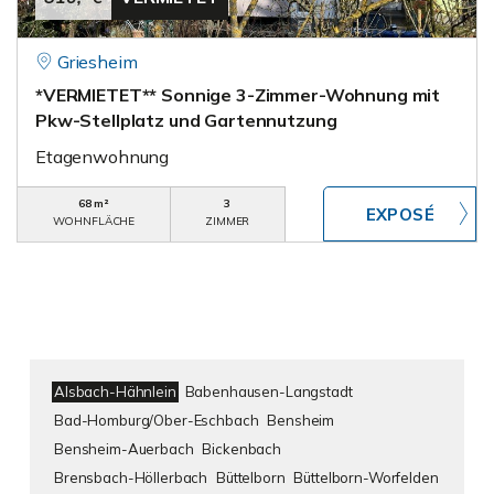
Griesheim
*VERMIETET** Sonnige 3-Zimmer-Wohnung mit
Pkw-Stellplatz und Gartennutzung
Etagenwohnung
68 m²
3
WOHNFLÄCHE
ZIMMER
Alsbach-Hähnlein
Babenhausen-Langstadt
Bad-Homburg/Ober-Eschbach
Bensheim
Bensheim-Auerbach
Bickenbach
Brensbach-Höllerbach
Büttelborn
Büttelborn-Worfelden