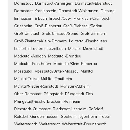
Darmstadt
Darmstadt-Arheilgen
Darmstadt-Eberstadt
Darmstadt-Kranichstein
Darmstadt-Wixhausen
Dieburg
Einhausen
Erbach
Erbach/Odw.
Fränkisch-Crumbach
Griesheim
Groß-Bieberau
Groß-Bieberau/Rodau
Groß-Umstadt
Groß-Umstadt/Semd
Groß-Zimmern
Groß-Zimmern/Klein-Zimmern
Lautertal-Elmshausen
Lautertal-Lautern
Lützelbach
Messel
Michelstadt
Modautal-Asbach
Modautal-Brandau
Modautal-Ernsthofen
Modautal/Klein-Bieberau
Mossautal
Mossautal/Unter-Mossau
Mühltal
Mühltal-Traisa
Mühltal-Trautheim
Mühltal/Nieder-Ramstadt
Münster-Altheim
Ober-Ramstadt
Pfungstadt
Pfungstadt-Eich
Pfungstadt-Eschollbrücken
Reinheim
Riedstadt-Crumstadt
Riedstadt-Leeheim
Roßdorf
Roßdorf-Gundernhausen
Seeheim-Jugenheim
Trebur
Weiterstaddt
Weiterstadt
Weiterstadt-Braunshardt