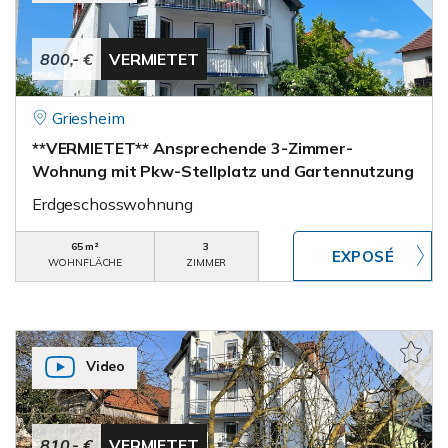
800,- €
VERMIETET
Griesheim
**VERMIETET** Ansprechende 3-Zimmer-
Wohnung mit Pkw-Stellplatz und Gartennutzung
Erdgeschosswohnung
65 m²
3
WOHNFLÄCHE
ZIMMER
Video
810,- €
VERMIETET