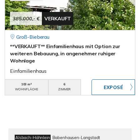
385.000,- €
VERKAUFT
Groß-Bieberau
**VERKAUFT** Einfamilienhaus mit Option zur
weiteren Bebauung, in angenehmer ruhiger
Wohnlage
Einfamilienhaus
103 m²
6
WOHNFLÄCHE
ZIMMER
Alsbach-Hähnlein
Babenhausen-Langstadt