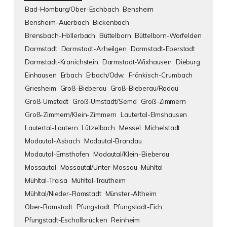
Bad-Homburg/Ober-Eschbach
Bensheim
Bensheim-Auerbach
Bickenbach
Brensbach-Höllerbach
Büttelborn
Büttelborn-Worfelden
Darmstadt
Darmstadt-Arheilgen
Darmstadt-Eberstadt
Darmstadt-Kranichstein
Darmstadt-Wixhausen
Dieburg
Einhausen
Erbach
Erbach/Odw.
Fränkisch-Crumbach
Griesheim
Groß-Bieberau
Groß-Bieberau/Rodau
Groß-Umstadt
Groß-Umstadt/Semd
Groß-Zimmern
Groß-Zimmern/Klein-Zimmern
Lautertal-Elmshausen
Lautertal-Lautern
Lützelbach
Messel
Michelstadt
Modautal-Asbach
Modautal-Brandau
Modautal-Ernsthofen
Modautal/Klein-Bieberau
Mossautal
Mossautal/Unter-Mossau
Mühltal
Mühltal-Traisa
Mühltal-Trautheim
Mühltal/Nieder-Ramstadt
Münster-Altheim
Ober-Ramstadt
Pfungstadt
Pfungstadt-Eich
Pfungstadt-Eschollbrücken
Reinheim