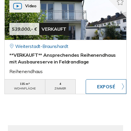
Video
539.000,- €
VERKAUFT
Weiterstadt-Braunshardt
**VERKAUFT** Ansprechendes Reihenendhaus
mit Ausbaureserve in Feldrandlage
Reihenendhaus
115 m²
4
WOHNFLÄCHE
ZIMMER