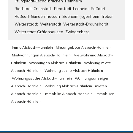
Pfungstadt-Eschollbrücken
Reinheim
Riedstadt-Crumstadt
Riedstadt-Leeheim
Roßdorf
Roßdorf-Gundernhausen
Seeheim-Jugenheim
Trebur
Weiterstaddt
Weiterstadt
Weiterstadt-Braunshardt
Weiterstadt-Gräfenhausen
Zwingenberg
Immo Alsbach-Hähnlein
Mietangebote Alsbach-Hähnlein
Mietwohnungen Alsbach-Hähnlein
Mietwohnung Alsbach-
Hähnlein
Wohnungen Alsbach-Hähnlein
Wohnung miete
Alsbach-Hähnlein
Wohnung suche Alsbach-Hähnlein
Wohnungssuche Alsbach-Hähnlein
Wohnungsanzeigen
Alsbach-Hähnlein
Wohnung Alsbach-Hähnlein
mieten
Alsbach-Hähnlein
Immobilie Alsbach-Hähnlein
Immobilien
Alsbach-Hähnlein