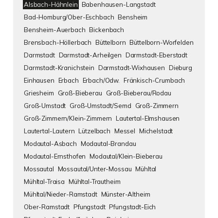
Alsbach-Hähnlein
Babenhausen-Langstadt
Bad-Homburg/Ober-Eschbach
Bensheim
Bensheim-Auerbach
Bickenbach
Brensbach-Höllerbach
Büttelborn
Büttelborn-Worfelden
Darmstadt
Darmstadt-Arheilgen
Darmstadt-Eberstadt
Darmstadt-Kranichstein
Darmstadt-Wixhausen
Dieburg
Einhausen
Erbach
Erbach/Odw.
Fränkisch-Crumbach
Griesheim
Groß-Bieberau
Groß-Bieberau/Rodau
Groß-Umstadt
Groß-Umstadt/Semd
Groß-Zimmern
Groß-Zimmern/Klein-Zimmern
Lautertal-Elmshausen
Lautertal-Lautern
Lützelbach
Messel
Michelstadt
Modautal-Asbach
Modautal-Brandau
Modautal-Ernsthofen
Modautal/Klein-Bieberau
Mossautal
Mossautal/Unter-Mossau
Mühltal
Mühltal-Traisa
Mühltal-Trautheim
Mühltal/Nieder-Ramstadt
Münster-Altheim
Ober-Ramstadt
Pfungstadt
Pfungstadt-Eich