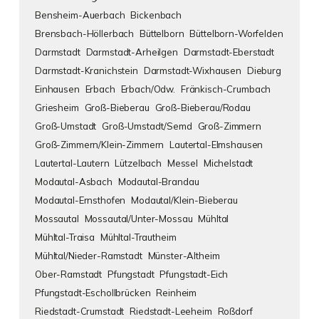
Bensheim-Auerbach
Bickenbach
Brensbach-Höllerbach
Büttelborn
Büttelborn-Worfelden
Darmstadt
Darmstadt-Arheilgen
Darmstadt-Eberstadt
Darmstadt-Kranichstein
Darmstadt-Wixhausen
Dieburg
Einhausen
Erbach
Erbach/Odw.
Fränkisch-Crumbach
Griesheim
Groß-Bieberau
Groß-Bieberau/Rodau
Groß-Umstadt
Groß-Umstadt/Semd
Groß-Zimmern
Groß-Zimmern/Klein-Zimmern
Lautertal-Elmshausen
Lautertal-Lautern
Lützelbach
Messel
Michelstadt
Modautal-Asbach
Modautal-Brandau
Modautal-Ernsthofen
Modautal/Klein-Bieberau
Mossautal
Mossautal/Unter-Mossau
Mühltal
Mühltal-Traisa
Mühltal-Trautheim
Mühltal/Nieder-Ramstadt
Münster-Altheim
Ober-Ramstadt
Pfungstadt
Pfungstadt-Eich
Pfungstadt-Eschollbrücken
Reinheim
Riedstadt-Crumstadt
Riedstadt-Leeheim
Roßdorf