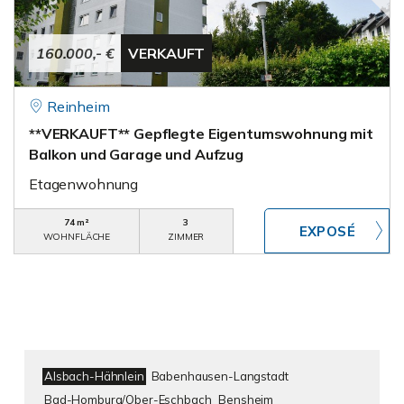
160.000,- €
VERKAUFT
Reinheim
**VERKAUFT** Gepflegte Eigentumswohnung mit
Balkon und Garage und Aufzug
Etagenwohnung
74 m²
3
WOHNFLÄCHE
ZIMMER
Alsbach-Hähnlein
Babenhausen-Langstadt
Bad-Homburg/Ober-Eschbach
Bensheim