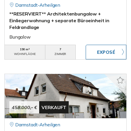
Darmstadt-Arheilgen
**RESERVIERT** Architektenbungalow +
Einliegerwohnung + separate Büroeinheit in
Feldrandlage
Bungalow
190 m²
7
WOHNFLÄCHE
ZIMMER
458.000,- €
VERKAUFT
Darmstadt-Arheilgen