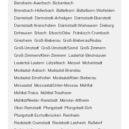
Bensheim-Auerbach
Bickenbach
Brensbach-Höllerbach
Büttelborn
Büttelborn-Worfelden
Darmstadt
Darmstadt-Arheilgen
Darmstadt-Eberstadt
Darmstadt-Kranichstein
Darmstadt-Wixhausen
Dieburg
Einhausen
Erbach
Erbach/Odw.
Fränkisch-Crumbach
Griesheim
Groß-Bieberau
Groß-Bieberau/Rodau
Groß-Umstadt
Groß-Umstadt/Semd
Groß-Zimmern
Groß-Zimmern/Klein-Zimmern
Lautertal-Elmshausen
Lautertal-Lautern
Lützelbach
Messel
Michelstadt
Modautal-Asbach
Modautal-Brandau
Modautal-Ernsthofen
Modautal/Klein-Bieberau
Mossautal
Mossautal/Unter-Mossau
Mühltal
Mühltal-Traisa
Mühltal-Trautheim
Mühltal/Nieder-Ramstadt
Münster-Altheim
Ober-Ramstadt
Pfungstadt
Pfungstadt-Eich
Pfungstadt-Eschollbrücken
Reinheim
Riedstadt-Crumstadt
Riedstadt-Leeheim
Roßdorf