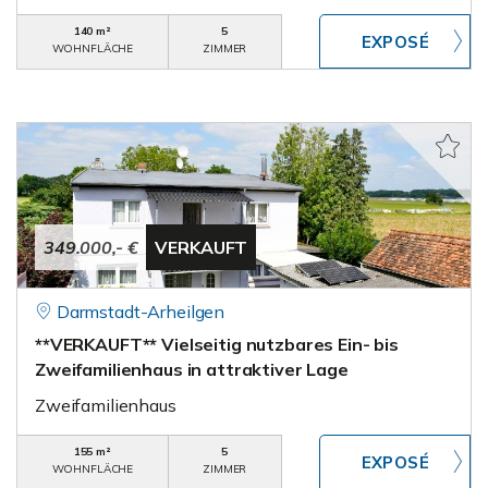
140 m²
5
WOHNFLÄCHE
ZIMMER
349.000,- €
VERKAUFT
Darmstadt-Arheilgen
**VERKAUFT** Vielseitig nutzbares Ein- bis
Zweifamilienhaus in attraktiver Lage
Zweifamilienhaus
155 m²
5
WOHNFLÄCHE
ZIMMER