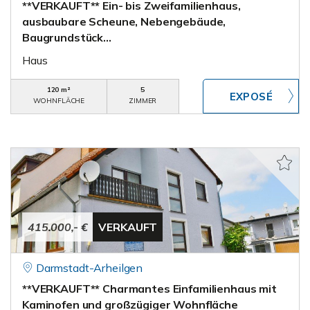
**VERKAUFT** Ein- bis Zweifamilienhaus,
ausbaubare Scheune, Nebengebäude,
Baugrundstück...
Haus
120 m²
5
WOHNFLÄCHE
ZIMMER
415.000,- €
VERKAUFT
Darmstadt-Arheilgen
**VERKAUFT** Charmantes Einfamilienhaus mit
Kaminofen und großzügiger Wohnfläche