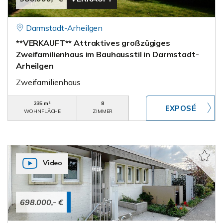
Darmstadt-Arheilgen
**VERKAUFT** Attraktives großzügiges
Zweifamilienhaus im Bauhausstil in Darmstadt-
Arheilgen
Zweifamilienhaus
235 m²
8
WOHNFLÄCHE
ZIMMER
Video
698.000,- €