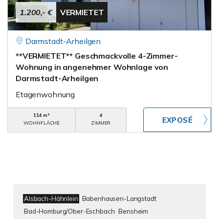
1.200,- €
VERMIETET
Darmstadt-Arheilgen
**VERMIETET** Geschmackvolle 4-Zimmer-
Wohnung in angenehmer Wohnlage von
Darmstadt-Arheilgen
Etagenwohnung
114 m²
4
WOHNFLÄCHE
ZIMMER
Alsbach-Hähnlein
Babenhausen-Langstadt
Bad-Homburg/Ober-Eschbach
Bensheim