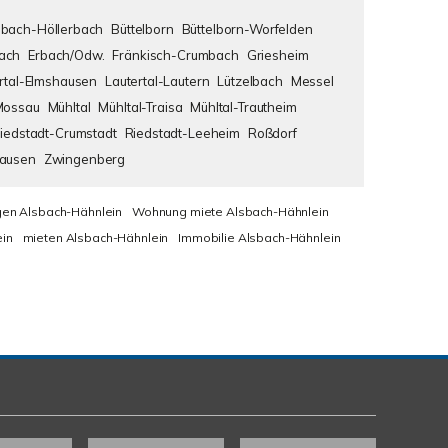
bach-Höllerbach
Büttelborn
Büttelborn-Worfelden
ach
Erbach/Odw.
Fränkisch-Crumbach
Griesheim
rtal-Elmshausen
Lautertal-Lautern
Lützelbach
Messel
Mossau
Mühltal
Mühltal-Traisa
Mühltal-Trautheim
iedstadt-Crumstadt
Riedstadt-Leeheim
Roßdorf
hausen
Zwingenberg
en Alsbach-Hähnlein
Wohnung miete Alsbach-Hähnlein
in
mieten Alsbach-Hähnlein
Immobilie Alsbach-Hähnlein