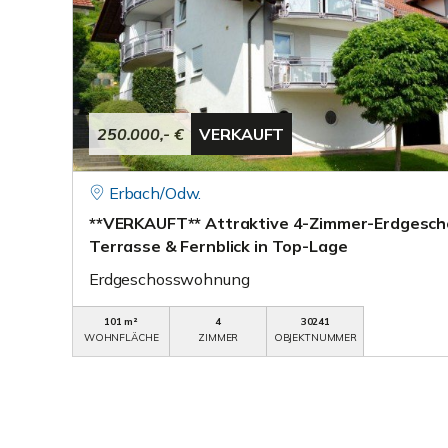
250.000,- €
VERKAUFT
Erbach/Odw.
**VERKAUFT** Attraktive 4-Zimmer-Erdgesch
Terrasse & Fernblick in Top-Lage
Erdgeschosswohnung
101 m²
4
30241
WOHNFLÄCHE
ZIMMER
OBJEKTNUMMER