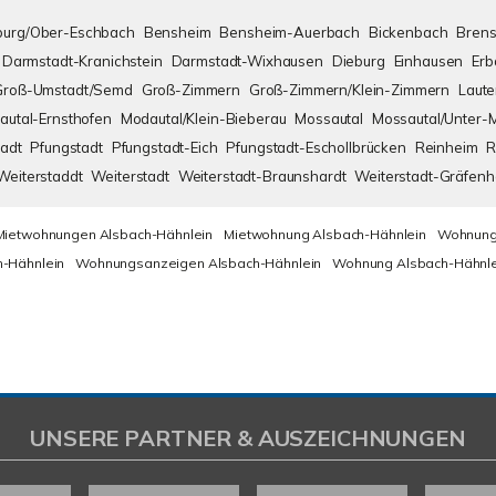
urg/Ober-Eschbach
Bensheim
Bensheim-Auerbach
Bickenbach
Brens
Darmstadt-Kranichstein
Darmstadt-Wixhausen
Dieburg
Einhausen
Erb
Groß-Umstadt/Semd
Groß-Zimmern
Groß-Zimmern/Klein-Zimmern
Laute
autal-Ernsthofen
Modautal/Klein-Bieberau
Mossautal
Mossautal/Unter-
adt
Pfungstadt
Pfungstadt-Eich
Pfungstadt-Eschollbrücken
Reinheim
R
Weiterstaddt
Weiterstadt
Weiterstadt-Braunshardt
Weiterstadt-Gräfen
Mietwohnungen Alsbach-Hähnlein
Mietwohnung Alsbach-Hähnlein
Wohnung
-Hähnlein
Wohnungsanzeigen Alsbach-Hähnlein
Wohnung Alsbach-Hähnle
UNSERE PARTNER & AUSZEICHNUNGEN