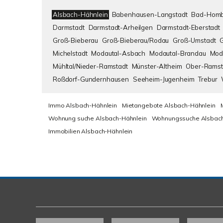
Alsbach-Hähnlein
Babenhausen-Langstadt
Bad-Homb
Darmstadt
Darmstadt-Arheilgen
Darmstadt-Eberstadt
Groß-Bieberau
Groß-Bieberau/Rodau
Groß-Umstadt
Michelstadt
Modautal-Asbach
Modautal-Brandau
Mod
Mühltal/Nieder-Ramstadt
Münster-Altheim
Ober-Ramst
Roßdorf-Gundernhausen
Seeheim-Jugenheim
Trebur
Immo Alsbach-Hähnlein
Mietangebote Alsbach-Hähnlein
Wohnung suche Alsbach-Hähnlein
Wohnungssuche Alsbach
Immobilien Alsbach-Hähnlein