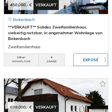
450.000,- €
VERKAUFT
Bickenbach
**VERKAUFT** Solides Zweifamilienhaus,
vielseitig nutzbar, in angenehmer Wohnlage von
Bickenbach
Zweifamilienhaus
174 m²
6
WOHNFLÄCHE
ZIMMER
699.000,- €
VERKAUFT