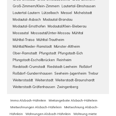
Groß-Zimmern/Klein-Zimmern
Lautertal-Elmshausen
Lautertal-Lautern
Lützelbach
Messel
Michelstadt
Modautal-Asbach
Modautal-Brandau
Modautal-Ernsthofen
Modautal/Klein-Bieberau
Mossautal
Mossautal/Unter-Mossau
Mühltal
Mühltal-Traisa
Mühltal-Trautheim
Mühltal/Nieder-Ramstadt
Münster-Altheim
Ober-Ramstadt
Pfungstadt
Pfungstadt-Eich
Pfungstadt-Eschollbrücken
Reinheim
Riedstadt-Crumstadt
Riedstadt-Leeheim
Roßdorf
Roßdorf-Gundernhausen
Seeheim-Jugenheim
Trebur
Weiterstaddt
Weiterstadt
Weiterstadt-Braunshardt
Weiterstadt-Gräfenhausen
Zwingenberg
Immo Alsbach-Hähnlein
Mietangebote Alsbach-Hähnlein
Mietwohnungen Alsbach-Hähnlein
Mietwohnung Alsbach-
Hähnlein
Wohnungen Alsbach-Hähnlein
Wohnung miete