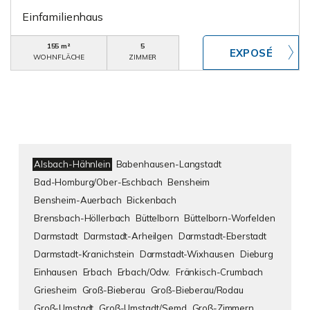
Einfamilienhaus
155 m²
5
WOHNFLÄCHE
ZIMMER
Alsbach-Hähnlein
Babenhausen-Langstadt
Bad-Homburg/Ober-Eschbach
Bensheim
Bensheim-Auerbach
Bickenbach
Brensbach-Höllerbach
Büttelborn
Büttelborn-Worfelden
Darmstadt
Darmstadt-Arheilgen
Darmstadt-Eberstadt
Darmstadt-Kranichstein
Darmstadt-Wixhausen
Dieburg
Einhausen
Erbach
Erbach/Odw.
Fränkisch-Crumbach
Griesheim
Groß-Bieberau
Groß-Bieberau/Rodau
Groß-Umstadt
Groß-Umstadt/Semd
Groß-Zimmern