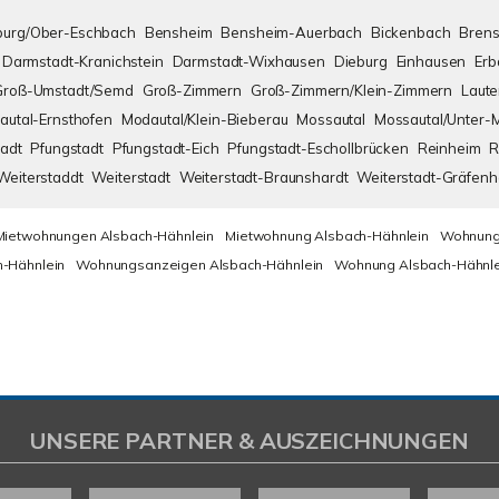
urg/Ober-Eschbach
Bensheim
Bensheim-Auerbach
Bickenbach
Brens
Darmstadt-Kranichstein
Darmstadt-Wixhausen
Dieburg
Einhausen
Erb
Groß-Umstadt/Semd
Groß-Zimmern
Groß-Zimmern/Klein-Zimmern
Laute
autal-Ernsthofen
Modautal/Klein-Bieberau
Mossautal
Mossautal/Unter-
adt
Pfungstadt
Pfungstadt-Eich
Pfungstadt-Eschollbrücken
Reinheim
R
Weiterstaddt
Weiterstadt
Weiterstadt-Braunshardt
Weiterstadt-Gräfen
Mietwohnungen Alsbach-Hähnlein
Mietwohnung Alsbach-Hähnlein
Wohnung
-Hähnlein
Wohnungsanzeigen Alsbach-Hähnlein
Wohnung Alsbach-Hähnle
UNSERE PARTNER & AUSZEICHNUNGEN