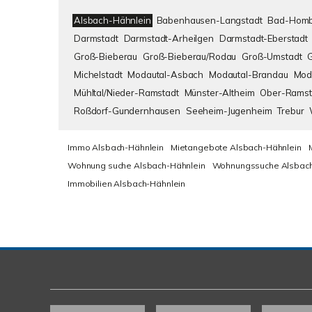
Alsbach-Hähnlein
Babenhausen-Langstadt
Bad-Homb
Darmstadt
Darmstadt-Arheilgen
Darmstadt-Eberstadt
Groß-Bieberau
Groß-Bieberau/Rodau
Groß-Umstadt
Michelstadt
Modautal-Asbach
Modautal-Brandau
Mod
Mühltal/Nieder-Ramstadt
Münster-Altheim
Ober-Ramst
Roßdorf-Gundernhausen
Seeheim-Jugenheim
Trebur
Immo Alsbach-Hähnlein
Mietangebote Alsbach-Hähnlein
Wohnung suche Alsbach-Hähnlein
Wohnungssuche Alsbach
Immobilien Alsbach-Hähnlein