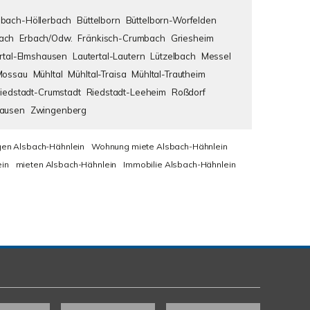
bach-Höllerbach
Büttelborn
Büttelborn-Worfelden
ach
Erbach/Odw.
Fränkisch-Crumbach
Griesheim
rtal-Elmshausen
Lautertal-Lautern
Lützelbach
Messel
Mossau
Mühltal
Mühltal-Traisa
Mühltal-Trautheim
iedstadt-Crumstadt
Riedstadt-Leeheim
Roßdorf
hausen
Zwingenberg
en Alsbach-Hähnlein
Wohnung miete Alsbach-Hähnlein
in
mieten Alsbach-Hähnlein
Immobilie Alsbach-Hähnlein