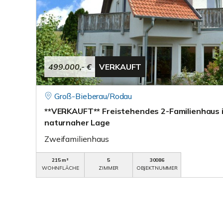
499.000,- €
VERKAUFT
Groß-Bieberau/Rodau
**VERKAUFT** Freistehendes 2-Familienhaus 
naturnaher Lage
Zweifamilienhaus
215 m²
5
30086
WOHNFLÄCHE
ZIMMER
OBJEKTNUMMER