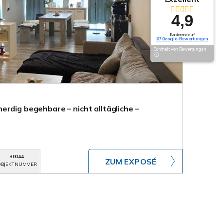
4,9
Basierend auf
67 Google-Bewertungen
Echtheit von Bewertungen
rdig begehbare – nicht alltägliche –
30044
ZUM EXPOSÉ
BJEKTNUMMER