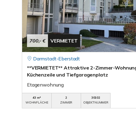
700,- €
VERMIETET
Darmstadt-Eberstadt
**VERMIETET** Attraktive 2-Zimmer-Wohnung 
Küchenzeile und Tiefgaragenplatz
Etagenwohnung
43 m²
2
30102
WOHNFLÄCHE
ZIMMER
OBJEKTNUMMER