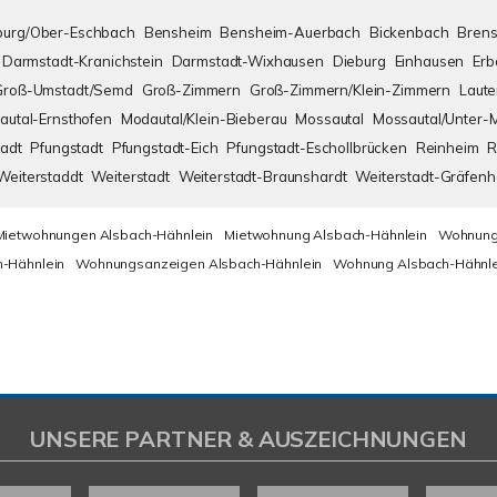
urg/Ober-Eschbach
Bensheim
Bensheim-Auerbach
Bickenbach
Brens
Darmstadt-Kranichstein
Darmstadt-Wixhausen
Dieburg
Einhausen
Erb
Groß-Umstadt/Semd
Groß-Zimmern
Groß-Zimmern/Klein-Zimmern
Laute
autal-Ernsthofen
Modautal/Klein-Bieberau
Mossautal
Mossautal/Unter-
adt
Pfungstadt
Pfungstadt-Eich
Pfungstadt-Eschollbrücken
Reinheim
R
Weiterstaddt
Weiterstadt
Weiterstadt-Braunshardt
Weiterstadt-Gräfen
Mietwohnungen Alsbach-Hähnlein
Mietwohnung Alsbach-Hähnlein
Wohnung
-Hähnlein
Wohnungsanzeigen Alsbach-Hähnlein
Wohnung Alsbach-Hähnle
UNSERE PARTNER & AUSZEICHNUNGEN