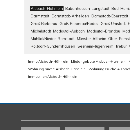
Alsbach-Hähnlein
Babenhausen-Langstadt
Bad-Homb
Darmstadt
Darmstadt-Arheilgen
Darmstadt-Eberstadt
Groß-Bieberau
Groß-Bieberau/Rodau
Groß-Umstadt
Michelstadt
Modautal-Asbach
Modautal-Brandau
Mod
Mühltal/Nieder-Ramstadt
Münster-Altheim
Ober-Ramst
Roßdorf-Gundernhausen
Seeheim-Jugenheim
Trebur
Immo Alsbach-Hähnlein
Mietangebote Alsbach-Hähnlein
Wohnung suche Alsbach-Hähnlein
Wohnungssuche Alsbach
Immobilien Alsbach-Hähnlein