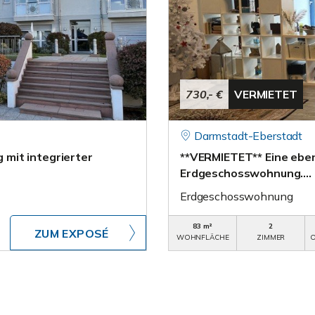
730,- €
VERMIETET
Darmstadt-Eberstadt
mit integrierter
**VERMIETET** Eine ebene
Erdgeschosswohnung….
Erdgeschosswohnung
83 m²
2
ZUM EXPOSÉ
WOHNFLÄCHE
ZIMMER
O