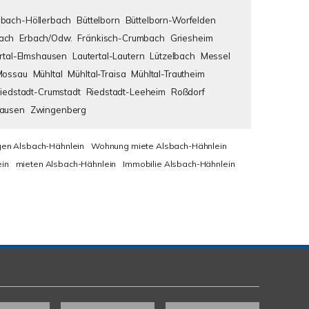
bach-Höllerbach
Büttelborn
Büttelborn-Worfelden
ach
Erbach/Odw.
Fränkisch-Crumbach
Griesheim
rtal-Elmshausen
Lautertal-Lautern
Lützelbach
Messel
Mossau
Mühltal
Mühltal-Traisa
Mühltal-Trautheim
iedstadt-Crumstadt
Riedstadt-Leeheim
Roßdorf
hausen
Zwingenberg
en Alsbach-Hähnlein
Wohnung miete Alsbach-Hähnlein
in
mieten Alsbach-Hähnlein
Immobilie Alsbach-Hähnlein