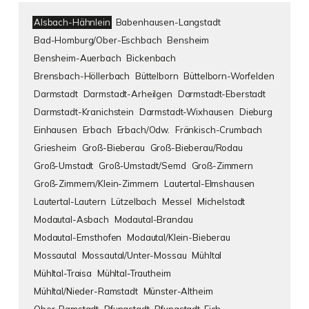
Alsbach-Hähnlein
Babenhausen-Langstadt
Bad-Homburg/Ober-Eschbach
Bensheim
Bensheim-Auerbach
Bickenbach
Brensbach-Höllerbach
Büttelborn
Büttelborn-Worfelden
Darmstadt
Darmstadt-Arheilgen
Darmstadt-Eberstadt
Darmstadt-Kranichstein
Darmstadt-Wixhausen
Dieburg
Einhausen
Erbach
Erbach/Odw.
Fränkisch-Crumbach
Griesheim
Groß-Bieberau
Groß-Bieberau/Rodau
Groß-Umstadt
Groß-Umstadt/Semd
Groß-Zimmern
Groß-Zimmern/Klein-Zimmern
Lautertal-Elmshausen
Lautertal-Lautern
Lützelbach
Messel
Michelstadt
Modautal-Asbach
Modautal-Brandau
Modautal-Ernsthofen
Modautal/Klein-Bieberau
Mossautal
Mossautal/Unter-Mossau
Mühltal
Mühltal-Traisa
Mühltal-Trautheim
Mühltal/Nieder-Ramstadt
Münster-Altheim