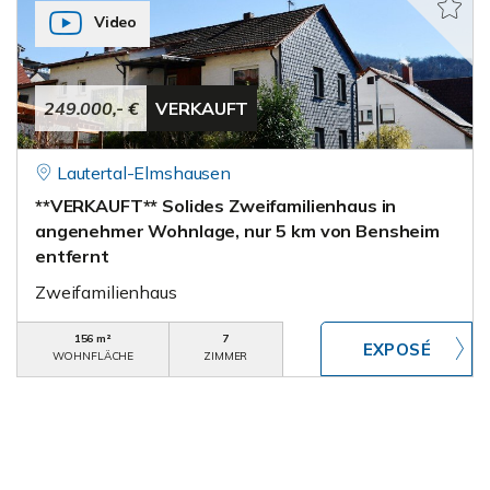
Video
249.000,- €
VERKAUFT
Lautertal-Elmshausen
**VERKAUFT** Solides Zweifamilienhaus in
angenehmer Wohnlage, nur 5 km von Bensheim
entfernt
Zweifamilienhaus
156 m²
7
WOHNFLÄCHE
ZIMMER