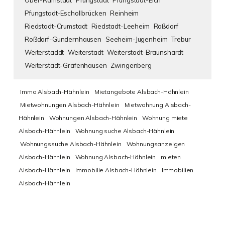
Ober-Ramstadt
Pfungstadt
Pfungstadt-Eich
Pfungstadt-Eschollbrücken
Reinheim
Riedstadt-Crumstadt
Riedstadt-Leeheim
Roßdorf
Roßdorf-Gundernhausen
Seeheim-Jugenheim
Trebur
Weiterstaddt
Weiterstadt
Weiterstadt-Braunshardt
Weiterstadt-Gräfenhausen
Zwingenberg
Immo Alsbach-Hähnlein
Mietangebote Alsbach-Hähnlein
Mietwohnungen Alsbach-Hähnlein
Mietwohnung Alsbach-
Hähnlein
Wohnungen Alsbach-Hähnlein
Wohnung miete
Alsbach-Hähnlein
Wohnung suche Alsbach-Hähnlein
Wohnungssuche Alsbach-Hähnlein
Wohnungsanzeigen
Alsbach-Hähnlein
Wohnung Alsbach-Hähnlein
mieten
Alsbach-Hähnlein
Immobilie Alsbach-Hähnlein
Immobilien
Alsbach-Hähnlein